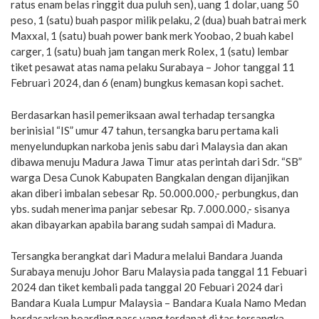
ratus enam belas ringgit dua puluh sen), uang 1 dolar, uang 50
peso, 1 (satu) buah paspor milik pelaku, 2 (dua) buah batrai merk
Maxxal, 1 (satu) buah power bank merk Yoobao, 2 buah kabel
carger, 1 (satu) buah jam tangan merk Rolex, 1 (satu) lembar
tiket pesawat atas nama pelaku Surabaya – Johor tanggal 11
Februari 2024, dan 6 (enam) bungkus kemasan kopi sachet.
Berdasarkan hasil pemeriksaan awal terhadap tersangka
berinisial “IS” umur 47 tahun, tersangka baru pertama kali
menyelundupkan narkoba jenis sabu dari Malaysia dan akan
dibawa menuju Madura Jawa Timur atas perintah dari Sdr. “SB”
warga Desa Cunok Kabupaten Bangkalan dengan dijanjikan
akan diberi imbalan sebesar Rp. 50.000.000,- perbungkus, dan
ybs. sudah menerima panjar sebesar Rp. 7.000.000,- sisanya
akan dibayarkan apabila barang sudah sampai di Madura.
Tersangka berangkat dari Madura melalui Bandara Juanda
Surabaya menuju Johor Baru Malaysia pada tanggal 11 Febuari
2024 dan tiket kembali pada tanggal 20 Febuari 2024 dari
Bandara Kuala Lumpur Malaysia – Bandara Kuala Namo Medan
berdasarkan boarding pass yang terdapat di tas tersangka.