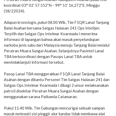
koordinat 03° 02′ 57.552”N – 99° 51′ 16,272″E, Minggu
(18/22024).
Adapun kronologis, pukul 08.00 Wib, Tim F1QR Lanal Tanjung
Balai Asahan bersama Satgas Halasan 241 Ops Intelijen
Terpilih dan Satgas Ops Intelmar Koarmada I menerima
informasi di lapangan bahwa akan masuk penyelundupan
narkoba jenis sabu dari Malaysia menuju Tanjung Balai melalui
Perairan Muara Sungai Asahan. Selanjutnya Pasintel Lanal
TBA berkoordinasi dengan Pasops Lanal TBA untuk
menindaklanjuti informasi tersebut.
Pasop Lanal TBA menggerakkan F1QR Lanal Tanjung Balai
Asahan dengan dibantu Personel Tim Satgas Halasan 241 dan
Satgas Ops Intelmar Koarmada I dibagi 2 unsur melaksanakan
patroli disekitar Perairan Muara Sungai Asahan dengan
menggunakan sarana Patkamla Catamaran.
Pukul 11.40 Wib, Tim Gabungan mencurigai sebuah sampan
masuk melewati sisi pinggir alur kandas tidak membawa alat