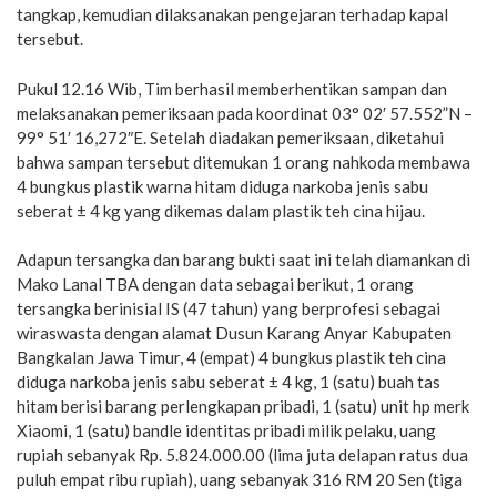
tangkap, kemudian dilaksanakan pengejaran terhadap kapal
tersebut.
Pukul 12.16 Wib, Tim berhasil memberhentikan sampan dan
melaksanakan pemeriksaan pada koordinat 03° 02′ 57.552”N –
99° 51′ 16,272″E. Setelah diadakan pemeriksaan, diketahui
bahwa sampan tersebut ditemukan 1 orang nahkoda membawa
4 bungkus plastik warna hitam diduga narkoba jenis sabu
seberat ± 4 kg yang dikemas dalam plastik teh cina hijau.
Adapun tersangka dan barang bukti saat ini telah diamankan di
Mako Lanal TBA dengan data sebagai berikut, 1 orang
tersangka berinisial IS (47 tahun) yang berprofesi sebagai
wiraswasta dengan alamat Dusun Karang Anyar Kabupaten
Bangkalan Jawa Timur, 4 (empat) 4 bungkus plastik teh cina
diduga narkoba jenis sabu seberat ± 4 kg, 1 (satu) buah tas
hitam berisi barang perlengkapan pribadi, 1 (satu) unit hp merk
Xiaomi, 1 (satu) bandle identitas pribadi milik pelaku, uang
rupiah sebanyak Rp. 5.824.000.00 (lima juta delapan ratus dua
puluh empat ribu rupiah), uang sebanyak 316 RM 20 Sen (tiga