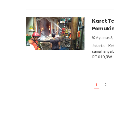
Karet T
Pemuki
Agustus 3,
Jakarta – Ke
sama hanya b
RT 010,RW
1
2