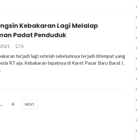
engsin Kebakaran Lagi Melalap
man Padat Penduduk
 2021
0
bakaran terjadi lagi setelah sebelumnya terjadi ditempat yang
eda RT aja. Kebakaran tepatnya di Karet Pasar Baru Barat I,
…
…
6
NEXT