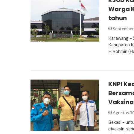
RSUD Ka
Warga K
tahun
September 
Karawang – S
Kabupaten Ka
H Rohmin (H
KNPI Ke
Bersama
Vaksina
Agustus 30
Bekasi – unt
divaksin, se