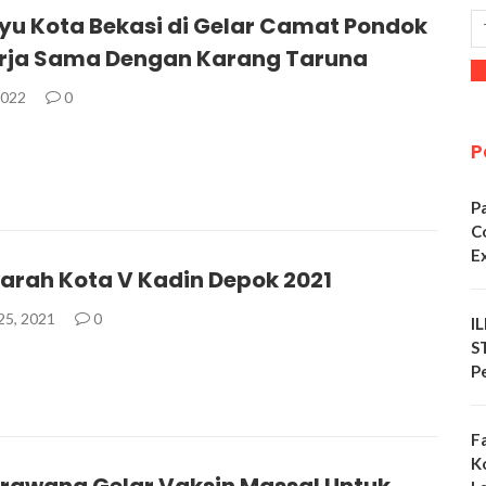
yu Kota Bekasi di Gelar Camat Pondok
rja Sama Dengan Karang Taruna
2022
0
P
P
C
E
rah Kota V Kadin Depok 2021
25, 2021
0
I
S
P
F
K