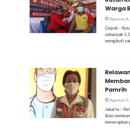
Warga 
Agustus 6,
Depok – Ruta
sebanyak 1.5
mengikuti va
Relawan
Membant
Pamrih
Agustus 5,
Jakarta – Re
iklas memba
menerapkan 