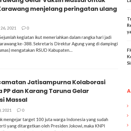
rawang Gelar Vaksin Massal Untuk
L
arawang menjelang peringatan ulang
T
R
26, 2021
0
y
ejumlah kegiatan ikut memeriahkan dalam rangka hari jadi
rawang ke-388. Sekretaris Direktur Agung yang di dampingi
umas) mengatakan RSUD Kabupaten…
F
K
S
camatan Jatisampurna Kolaborasi
 PP dan Karang Taruna Gelar
A
si Massal
, 2021
0
uk mengejar target 100 juta warga Indonesia yang sudah
perti yang ditargetkan oleh Presiden Jokowi, maka KNPI