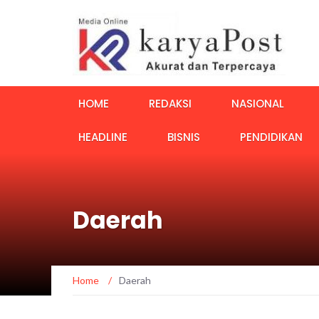
HOME
REDAKSI
NASIONAL
HEADLINE
BISNIS
PENDIDIKAN
Daerah
Home
/
Daerah