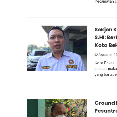
Kecamatan J
Sekjen 
S.HI: B
Kota Bek
Agustus 27
Kota Bekasi 
selesai, mak
yang baru p
Ground 
Pesantr