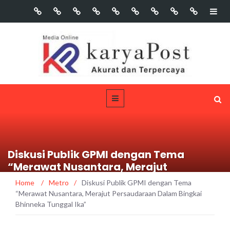
Diskusi Publik GPMI dengan Tema
“Merawat Nusantara, Merajut
Persaudaraan Dalam Bingkai Bhinneka
Home
/
Metro
/
Diskusi Publik GPMI dengan Tema
Tunggal Ika”
“Merawat Nusantara, Merajut Persaudaraan Dalam Bingkai
Bhinneka Tunggal Ika”