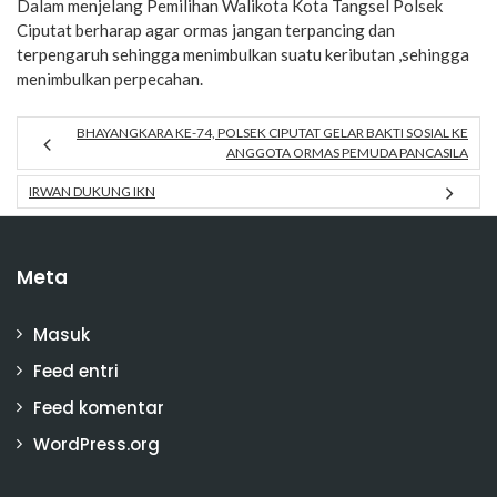
Dalam menjelang Pemilihan Walikota Kota Tangsel Polsek
Ciputat berharap agar ormas jangan terpancing dan
terpengaruh sehingga menimbulkan suatu keributan ,sehingga
menimbulkan perpecahan.
BHAYANGKARA KE-74, POLSEK CIPUTAT GELAR BAKTI SOSIAL KE
ANGGOTA ORMAS PEMUDA PANCASILA
IRWAN DUKUNG IKN
Meta
Masuk
Feed entri
Feed komentar
WordPress.org