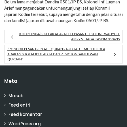
Belum lama menjabat Dandim 0501/JP BS, Kolonel Inf Luqman
Arief mengagendakan untuk mengunjungi setiap Koramil
jajaran Kodim tersebut, supaya mengetahui dengan jelas situasi
dan kondisi jajaran dibawah naungan Kodim 0501/JP BS.
KODIM 0504/JS GELAR ACARA PELEPASAN LETKOL INF WAHYUDI
AMRY SEBAGA KASDIM 0504/JS
“PONDOK PESANTREN AL – QURAN RAUDHATUL MUSHTHOFA
ADAKAN SHOLAT IDUL ADHA DAN PEMOTONGAN HEWAN
QURBAN”
Meta
Masuk
Feed entri
Feed komentar
WordPress.org