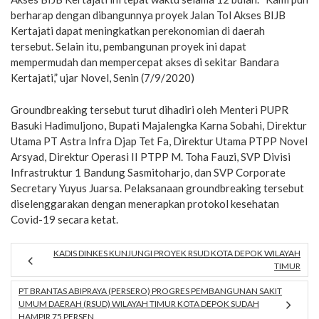
berharap dengan dibangunnya proyek Jalan Tol Akses BIJB
Kertajati dapat meningkatkan perekonomian di daerah
tersebut. Selain itu, pembangunan proyek ini dapat
mempermudah dan mempercepat akses di sekitar Bandara
Kertajati,” ujar Novel, Senin (7/9/2020)
Groundbreaking tersebut turut dihadiri oleh Menteri PUPR
Basuki Hadimuljono, Bupati Majalengka Karna Sobahi, Direktur
Utama PT Astra Infra Djap Tet Fa, Direktur Utama PTPP Novel
Arsyad, Direktur Operasi II PTPP M. Toha Fauzi, SVP Divisi
Infrastruktur 1 Bandung Sasmitoharjo, dan SVP Corporate
Secretary Yuyus Juarsa. Pelaksanaan groundbreaking tersebut
diselenggarakan dengan menerapkan protokol kesehatan
Covid-19 secara ketat.
KADIS DINKES KUNJUNGI PROYEK RSUD KOTA DEPOK WILAYAH
TIMUR
PT BRANTAS ABIPRAYA (PERSERO) PROGRES PEMBANGUNAN SAKIT
UMUM DAERAH (RSUD) WILAYAH TIMUR KOTA DEPOK SUDAH
HAMPIR 75 PERSEN