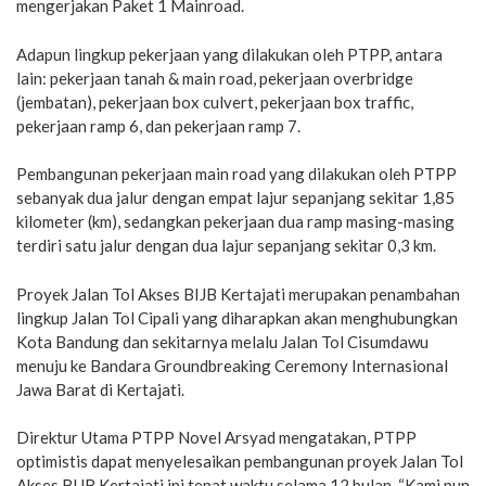
mengerjakan Paket 1 Mainroad.
Adapun lingkup pekerjaan yang dilakukan oleh PTPP, antara
lain: pekerjaan tanah & main road, pekerjaan overbridge
(jembatan), pekerjaan box culvert, pekerjaan box traffic,
pekerjaan ramp 6, dan pekerjaan ramp 7.
Pembangunan pekerjaan main road yang dilakukan oleh PTPP
sebanyak dua jalur dengan empat lajur sepanjang sekitar 1,85
kilometer (km), sedangkan pekerjaan dua ramp masing-masing
terdiri satu jalur dengan dua lajur sepanjang sekitar 0,3 km.
Proyek Jalan Tol Akses BIJB Kertajati merupakan penambahan
lingkup Jalan Tol Cipali yang diharapkan akan menghubungkan
Kota Bandung dan sekitarnya melalu Jalan Tol Cisumdawu
menuju ke Bandara Groundbreaking Ceremony Internasional
Jawa Barat di Kertajati.
Direktur Utama PTPP Novel Arsyad mengatakan, PTPP
optimistis dapat menyelesaikan pembangunan proyek Jalan Tol
Akses BIJB Kertajati ini tepat waktu selama 12 bulan. “Kami pun