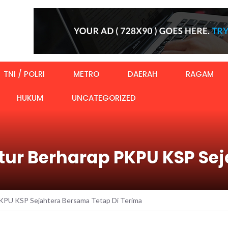
TNI / POLRI
METRO
DAERAH
RAGAM
HUKUM
UNCATEGORIZED
ur Berharap PKPU KSP Se
KPU KSP Sejahtera Bersama Tetap Di Terima