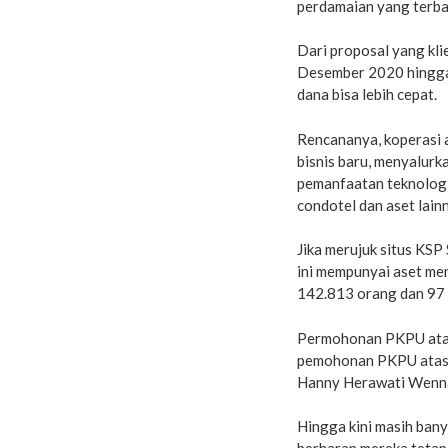
perdamaian yang terbaik
Dari proposal yang kli
Desember 2020 hingga 
dana bisa lebih cepat.
Rencananya, koperasi 
bisnis baru, menyalur
pemanfaatan teknologi i
condotel dan aset lain
Jika merujuk situs KSP
ini mempunyai aset me
142.813 orang dan 97 
Permohonan PKPU atas 
pemohonan PKPU atas k
Hanny Herawati Wennar
Hingga kini masih ban