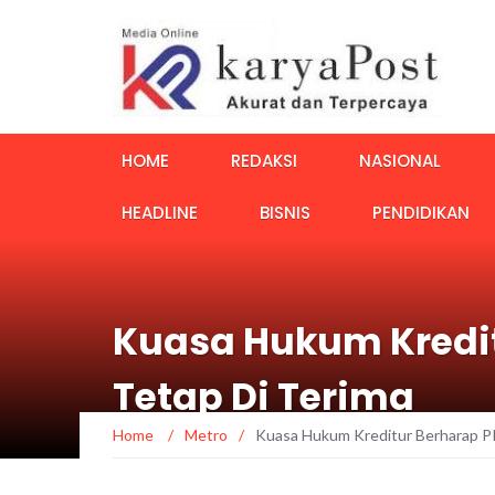
HOME
REDAKSI
NASIONAL
HEADLINE
BISNIS
PENDIDIKAN
Kuasa Hukum Kredit
Tetap Di Terima
Home
/
Metro
/
Kuasa Hukum Kreditur Berharap P