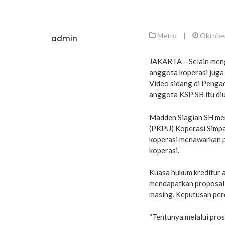
Metro
|
Oktober
admin
JAKARTA – Selain meng
anggota koperasi juga
Video sidang di Pengad
anggota KSP SB itu di
Madden Siagian SH me
(PKPU) Koperasi Simpan
koperasi menawarkan p
koperasi.
Kuasa hukum kreditur 
mendapatkan proposal
masing. Keputusan pe
“Tentunya melalui pros