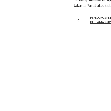
berharap mereka tetap
Jakarta Pusat atau tid
PENGURUS PKP
BERSAMA SUKS