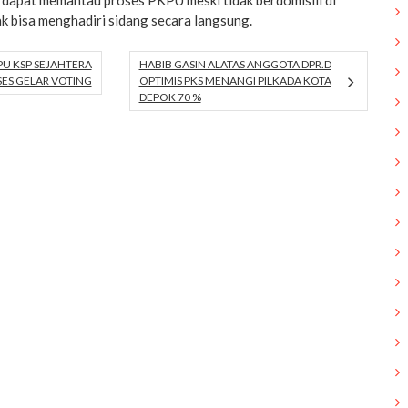
 dapat memantau proses PKPU meski tidak berdomisili di
ak bisa menghadiri sidang secara langsung.
U KSP SEJAHTERA
HABIB GASIN ALATAS ANGGOTA DPR.D
ES GELAR VOTING
OPTIMIS PKS MENANGI PILKADA KOTA
DEPOK 70 %