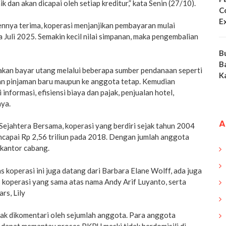
 dan akan dicapai oleh setiap kreditur,” kata Senin (27/10).
C
E
ennya terima, koperasi menjanjikan pembayaran mulai
Juli 2025. Semakin kecil nilai simpanan, maka pengembalian
B
B
akan bayar utang melalui beberapa sumber pendanaan seperti
K
kan pinjaman baru maupun ke anggota tetap. Kemudian
nformasi, efisiensi biaya dan pajak, penjualan hotel,
nya.
A
 Sejahtera Bersama, koperasi yang berdiri sejak tahun 2004
ncapai Rp 2,56 triliun pada 2018. Dengan jumlah anggota
kantor cabang.
koperasi ini juga datang dari Barbara Elane Wolff, ada juga
operasi yang sama atas nama Andy Arif Luyanto, serta
s, Lily
yak dikomentari oleh sejumlah anggota. Para anggota