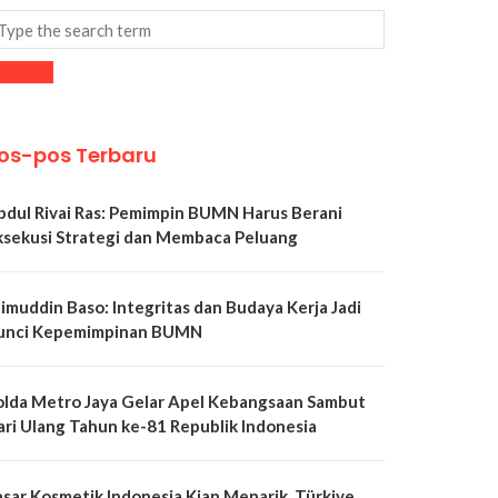
os-pos Terbaru
bdul Rivai Ras: Pemimpin BUMN Harus Berani
ksekusi Strategi dan Membaca Peluang
limuddin Baso: Integritas dan Budaya Kerja Jadi
unci Kepemimpinan BUMN
olda Metro Jaya Gelar Apel Kebangsaan Sambut
ari Ulang Tahun ke-81 Republik Indonesia
asar Kosmetik Indonesia Kian Menarik, Türkiye