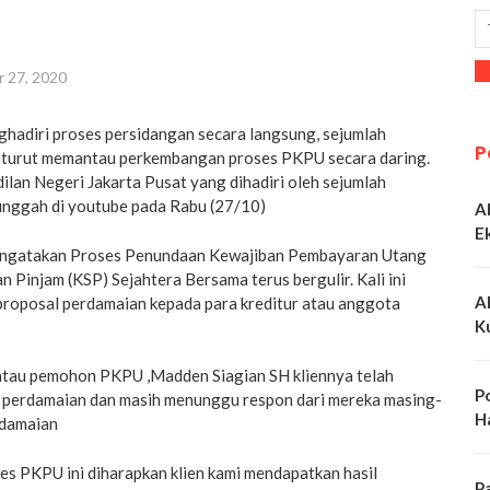
 27, 2020
hadiri proses persidangan secara langsung, sejumlah
P
 turut memantau perkembangan proses PKPU secara daring.
ilan Negeri Jakarta Pusat yang dihadiri oleh sejumlah
unggah di youtube pada Rabu (27/10)
A
E
ngatakan Proses Penundaan Kewajiban Pembayaran Utang
 Pinjam (KSP) Sejahtera Bersama terus bergulir. Kali ini
A
roposal perdamaian kepada para kreditur atau anggota
K
atau pemohon PKPU ,Madden Siagian SH kliennya telah
P
 perdamaian dan masih menunggu respon dari mereka masing-
H
rdamaian
es PKPU ini diharapkan klien kami mendapatkan hasil
P