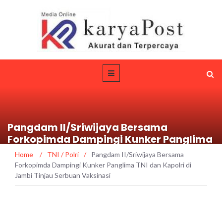
Pangdam II/Sriwijaya Bersama
Forkopimda Dampingi Kunker Panglima
TNI dan Kapolri di Jambi Tinjau Serbuan
Home
/
TNI / Polri
/
Pangdam II/Sriwijaya Bersama
Vaksinasi
Forkopimda Dampingi Kunker Panglima TNI dan Kapolri di
Jambi Tinjau Serbuan Vaksinasi