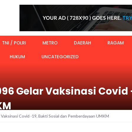
TNI / POLRI
METRO
DAERAH
RAGAM
HUKUM
UNCATEGORIZED
96 Gelar Vaksinasi Covid -
KM
Vaksinasi Covid -19, Bakti Sosial dan Pemberdayaan UMKM