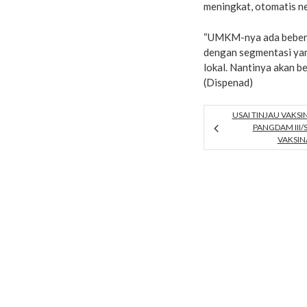
meningkat, otomatis ne
“UMKM-nya ada beberapa
dengan segmentasi yang
lokal. Nantinya akan b
(Dispenad)
USAI TINJAU VAKSI
PANGDAM III/
VAKSIN