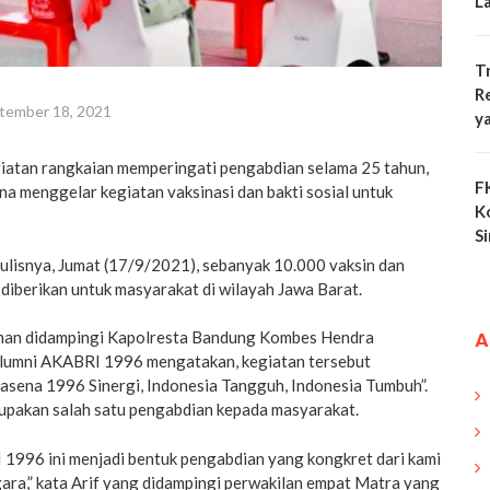
L
T
R
tember 18, 2021
y
atan rangkaian memperingati pengabdian selama 25 tahun,
F
 menggelar kegiatan vaksinasi dan bakti sosial untuk
K
S
ulisnya, Jumat (17/9/2021), sebanyak 10.000 vaksin dan
diberikan untuk masyarakat di wilayah Jawa Barat.
A
man didampingi Kapolresta Bandung Kombes Hendra
alumni AKABRI 1996 mengatakan, kegiatan tersebut
sena 1996 Sinergi, Indonesia Tangguh, Indonesia Tumbuh”.
upakan salah satu pengabdian kepada masyarakat.
1996 ini menjadi bentuk pengabdian yang kongkret dari kami
ara,” kata Arif yang didampingi perwakilan empat Matra yang