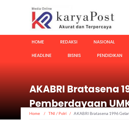
HOME
REDAKSI
NASIONAL
HEADLINE
BISNIS
PENDIDIKAN
AKABRI Bratasena 19
Pemberdayaan UM
Home
/
TNI / Polri
/
AKABRI Bratasena 1996 Gelar 