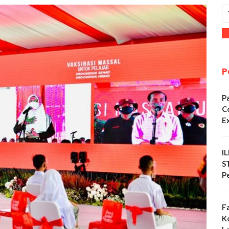
P
P
C
E
I
S
P
F
K