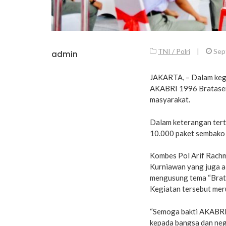
TNI / Polri
|
Sep
admin
JAKARTA, – Dalam kegi
AKABRI 1996 Bratasena
masyarakat.
Dalam keterangan tert
10.000 paket sembako 
Kombes Pol Arif Rach
Kurniawan yang juga 
mengusung tema “Brata
Kegiatan tersebut mer
“Semoga bakti AKABRI 
kepada bangsa dan neg