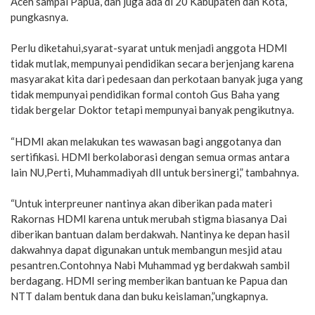
Aceh sampai Papua, dan juga ada di 20 Kabupaten dan Kota,”
pungkasnya.
Perlu diketahui,syarat-syarat untuk menjadi anggota HDMI
tidak mutlak, mempunyai pendidikan secara berjenjang karena
masyarakat kita dari pedesaan dan perkotaan banyak juga yang
tidak mempunyai pendidikan formal contoh Gus Baha yang
tidak bergelar Doktor tetapi mempunyai banyak pengikutnya.
“HDMI akan melakukan tes wawasan bagi anggotanya dan
sertifikasi. HDMI berkolaborasi dengan semua ormas antara
lain NU,Perti, Muhammadiyah dll untuk bersinergi,” tambahnya.
“Untuk interpreuner nantinya akan diberikan pada materi
Rakornas HDMI karena untuk merubah stigma biasanya Dai
diberikan bantuan dalam berdakwah. Nantinya ke depan hasil
dakwahnya dapat digunakan untuk membangun mesjid atau
pesantren.Contohnya Nabi Muhammad yg berdakwah sambil
berdagang. HDMI sering memberikan bantuan ke Papua dan
NTT dalam bentuk dana dan buku keislaman,”ungkapnya.