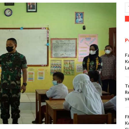
P
F
K
L
T
R
y
F
K