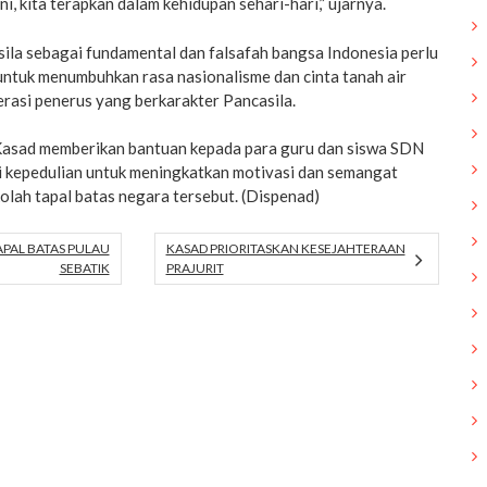
ini, kita terapkan dalam kehidupan sehari-hari,” ujarnya.
ila sebagai fundamental dan falsafah bangsa Indonesia perlu
 untuk menumbuhkan rasa nasionalisme dan cinta tanah air
rasi penerus yang berkarakter Pancasila.
 Kasad memberikan bantuan kepada para guru dan siswa SDN
i kepedulian untuk meningkatkan motivasi dan semangat
kolah tapal batas negara tersebut. (Dispenad)
TAPAL BATAS PULAU
KASAD PRIORITASKAN KESEJAHTERAAN
SEBATIK
PRAJURIT