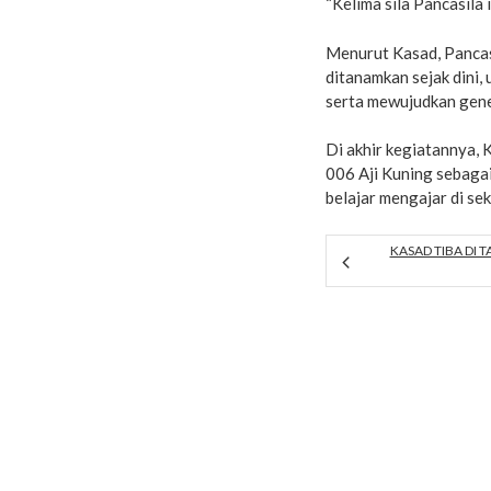
“Kelima sila Pancasila 
Menurut Kasad, Pancas
ditanamkan sejak dini,
serta mewujudkan gene
Di akhir kegiatannya,
006 Aji Kuning sebaga
belajar mengajar di se
KASAD TIBA DI 