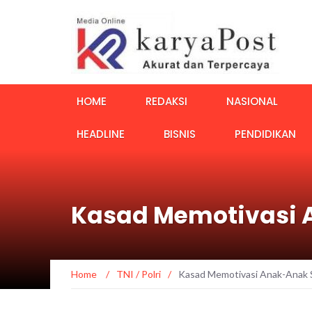
HOME
REDAKSI
NASIONAL
HEADLINE
BISNIS
PENDIDIKAN
Kasad Memotivasi A
Home
/
TNI / Polri
/
Kasad Memotivasi Anak-Anak S