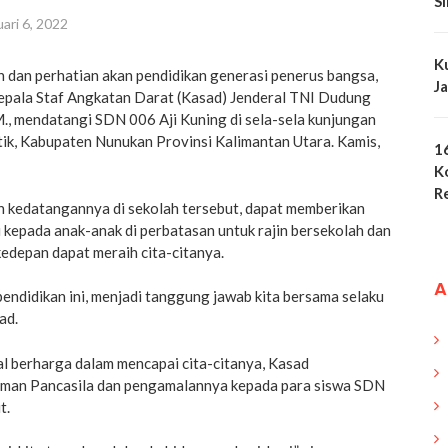
S
ari 6, 2022
K
 dan perhatian akan pendidikan generasi penerus bangsa,
J
 Kepala Staf Angkatan Darat (Kasad) Jenderal TNI Dudung
., mendatangi SDN 006 Aji Kuning di sela-sela kunjungan
tik, Kabupaten Nunukan Provinsi Kalimantan Utara. Kamis,
1
K
R
 kedatangannya di sekolah tersebut, dapat memberikan
kepada anak-anak di perbatasan untuk rajin bersekolah dan
 kedepan dapat meraih cita-citanya.
A
endidikan ini, menjadi tanggung jawab kita bersama selaku
ad.
l berharga dalam mencapai cita-citanya, Kasad
an Pancasila dan pengamalannya kepada para siswa SDN
t.