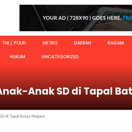
TNI / POLRI
METRO
DAERAH
RAGAM
HUKUM
UNCATEGORIZED
nak-Anak SD di Tapal Ba
D di Tapal Batas Negara