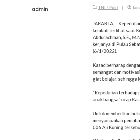
TNI / Polri
|
Janu
admin
JAKARTA, – Kepedulian
kembali terlihat saat
Abdurachman, S.E., M.M
kerjanya di Pulau Seba
(6/1/2022).
Kasad berharap dengan
semangat dan motivasi 
giat belajar, sehingga
“Kepedulian terhadap p
anak bangsa,” ucap Kas
Untuk memberikan beka
menyampaikan pemaham
006 Aji Kuning tersebu