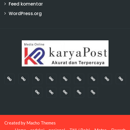
Feed komentar
WordPress.org
Created by
Macho Themes
Home
redaksi
nasional
TNI / Polri
Metro
Daerah