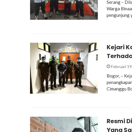
Serang – Dil
Warga Binaa
pengunjung y
Kejari 
Terhada
Februari 19
Bogor, – Kej
penangkapan 
Cimanggu Bo
Resmi Di
Yang Sa