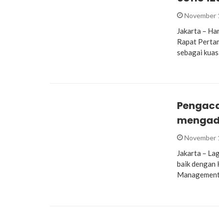
November 
Jakarta – Ha
Rapat Pertam
sebagai kua
Pengaca
mengad
November 
Jakarta – La
baik dengan 
Management