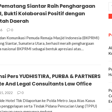
Pematang Siantar Raih Penghargaan
, Bukti Kolaborasi Positif dengan
tah Daerah
26
0
P
adan Komunikasi Pemuda Remaja Masjid Indonesia (BKPRMI)
g Siantar, Sumatera Utara, berhasil meraih penghargaan
A
 nasional BKPRMI sebagai bentuk apresiasi atas…
K
P
H
nsi Pers YUDHISTIRA, PURBA & PARTNERS
e And Legal Consuitants Law Office
P
15, 2022
0
C
ide Hotel Tbk Dilaporkan ke Polda Metro Jaya Atas Kasus
E
n penggelapan serta Tindak Pidana Pencucian Uang (TPPU)
perjanyan sewa-menyewa gedung…