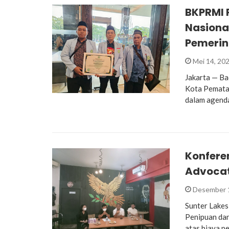
BKPRMI 
Nasional
Pemerin
Mei 14, 20
Jakarta — B
Kota Pematan
dalam agenda
Konfere
Advocat
Desember 
Sunter Lakes
Penipuan da
atas biaya 