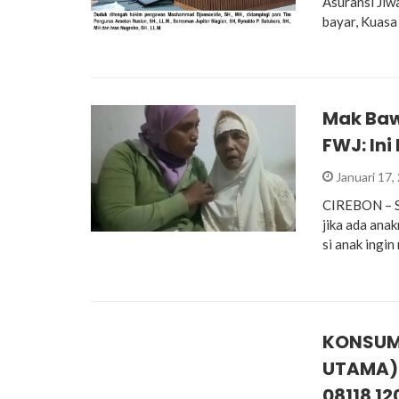
Asuransi Jiw
bayar, Kuas
Mak Baw
FWJ: In
Januari 17,
CIREBON – S
jika ada ana
si anak ingi
KONSUM
UTAMA)
08118 12