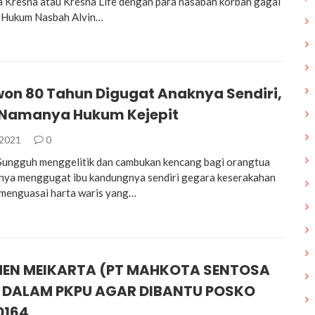
a Kresna atau Kresna Life dengan para nasabah korban gagal
a Hukum Nasbah Alvin…
on 80 Tahun Digugat Anaknya Sendiri,
i Namanya Hukum Kejepit
 2021
0
ungguh menggelitik dan cambukan kencang bagi orangtua
knya menggugat ibu kandungnya sendiri gegara keserakahan
n menguasai harta waris yang…
EN MEIKARTA (PT MAHKOTA SENTOSA
 DALAM PKPU AGAR DIBANTU POSKO
0164