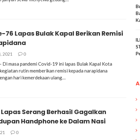
B
B
K
e-76 Lapas Bulak Kapal Berikan Remisi
I
apidana
S
P
, 2021
0
– Di masa pandemi Covid-19 ini lapas Bulak Kapal Kota
 kegiatan rutin memberikan remisi kepada narapidana
dengan hari kemerdekaan ulang…
A
 Lapas Serang Berhasil Gagalkan
dupan Handphone ke Dalam Nasi
021
0