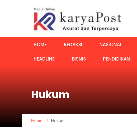
HOME
REDAKSI
NASIONAL
HEADLINE
BISNIS
PENDIDIKAN
Hukum
Home
/
Hukum