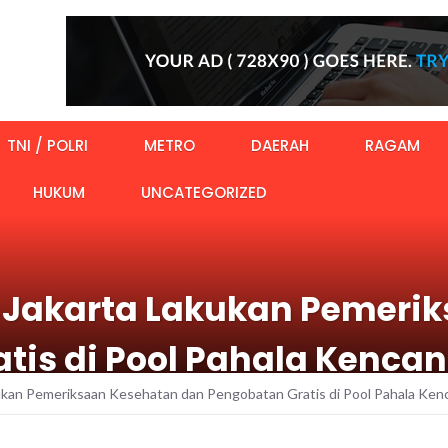
TNI / POLRI
METRO
DAERAH
RAGAM
HUKUM
UNCATEGORIZED
I Jakarta Lakukan Pemeri
tis di Pool Pahala Kencan
ukan Pemeriksaan Kesehatan dan Pengobatan Gratis di Pool Pahala Ken