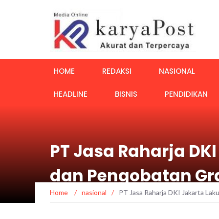
HOME
REDAKSI
NASIONAL
HEADLINE
BISNIS
PENDIDIKAN
PT Jasa Raharja DK
dan Pengobatan Gra
Home
/
nasional
/
PT Jasa Raharja DKI Jakarta Lak