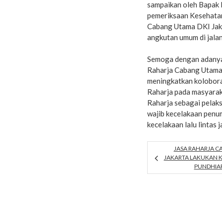
sampaikan oleh Bapak
pemeriksaan Kesehatan
Cabang Utama DKI Jakar
angkutan umum di jalan
Semoga dengan adanya
Raharja Cabang Utama 
meningkatkan koloboras
Raharja pada masyarak
Raharja sebagai pela
wajib kecelakaan pen
kecelakaan lalu lintas j
JASA RAHARJA C
JAKARTA LAKUKAN 
PUNDHIAR