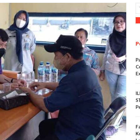
P
P
C
E
I
S
P
F
K