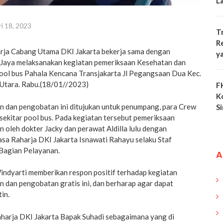
L
i 18, 2023
T
R
arja Cabang Utama DKI Jakarta bekerja sama dengan
y
Jaya melaksanakan kegiatan pemeriksaan Kesehatan dan
pool bus Pahala Kencana Transjakarta Jl Pegangsaan Dua Kec.
 Utara. Rabu.(18/01//2023)
F
K
 dan pengobatan ini ditujukan untuk penumpang, para Crew
S
sekitar pool bus. Pada kegiatan tersebut pemeriksaan
 oleh dokter Jacky dan perawat Aldilla lulu dengan
Jasa Raharja DKI Jakarta Isnawati Rahayu selaku Staf
 Bagian Pelayanan.
A
indyarti memberikan respon positif terhadap kegiatan
 dan pengobatan gratis ini, dan berharap agar dapat
in.
harja DKI Jakarta Bapak Suhadi sebagaimana yang di