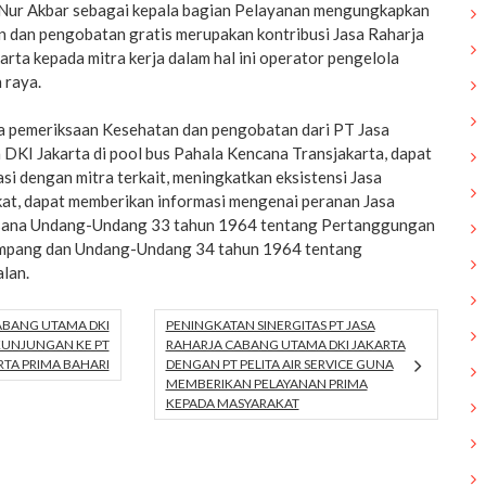
 Nur Akbar sebagai kepala bagian Pelayanan mengungkapkan
 dan pengobatan gratis merupakan kontribusi Jasa Raharja
ta kepada mitra kerja dalam hal ini operator pengelola
 raya.
 pemeriksaan Kesehatan dan pengobatan dari PT Jasa
DKI Jakarta di pool bus Pahala Kencana Transjakarta, dapat
i dengan mitra terkait, meningkatkan eksistensi Jasa
at, dapat memberikan informasi mengenai peranan Jasa
ksana Undang-Undang 33 tahun 1964 tentang Pertanggungan
umpang dan Undang-Undang 34 tahun 1964 tentang
alan.
ABANG UTAMA DKI
PENINGKATAN SINERGITAS PT JASA
KUNJUNGAN KE PT
RAHARJA CABANG UTAMA DKI JAKARTA
TA PRIMA BAHARI
DENGAN PT PELITA AIR SERVICE GUNA
MEMBERIKAN PELAYANAN PRIMA
KEPADA MASYARAKAT