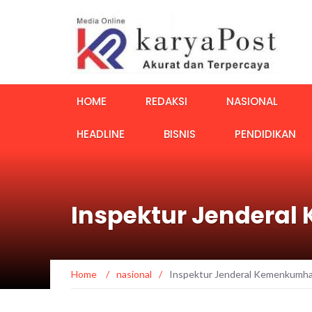
HOME
REDAKSI
NASIONAL
HEADLINE
BISNIS
PENDIDIKAN
Inspektur Jendera
Home
/
nasional
/
Inspektur Jenderal Kemenkumha