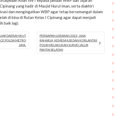
 Ketaqwaan Allah SWT kepada jamaah WBP dan Jajaran
Cipinang yang hadir di Masjid Nurul Iman, serta diakhiri
ivasi dan mengingatkan WBP agar tetap bersemangat dalam
lah di bina di Rutan Kelas I Cipinang agar dapat menjadi
h baik lagi.
LUAR DAERAH IKUT
PERSIAPAN LEBARAN 2023, JASA
RACE POLDA METRO
RAHARJA, KEMENHUB DAN KORLANTAS
JAYA.
POLRI MELAKUKAN SURVEI JALUR
PANTAI SELATAN