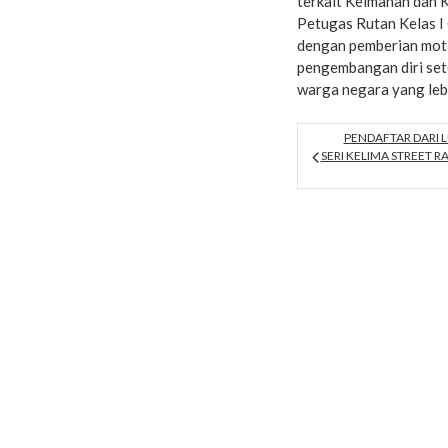
terkait Keimanan dan
Petugas Rutan Kelas I 
dengan pemberian mot
pengembangan diri sete
warga negara yang lebi
PENDAFTAR DARI 
SERI KELIMA STREET 