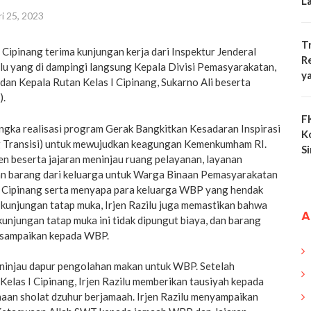
L
i 25, 2023
T
I Cipinang terima kunjungan kerja dari Inspektur Jenderal
R
u yang di dampingi langsung Kepala Divisi Pemasyarakatan,
y
dan Kepala Rutan Kelas I Cipinang, Sukarno Ali beserta
).
F
ngka realisasi program Gerak Bangkitkan Kesadaran Inspirasi
K
g Transisi) untuk mewujudkan keagungan Kemenkumham RI.
S
n beserta jajaran meninjau ruang pelayanan, layanan
an barang dari keluarga untuk Warga Binaan Pemasyarakatan
I Cipinang serta menyapa para keluarga WBP yang hendak
 kunjungan tatap muka, Irjen Razilu juga memastikan bahwa
A
kunjungan tatap muka ini tidak dipungut biaya, dan barang
disampaikan kepada WBP.
meninjau dapur pengolahan makan untuk WBP. Setelah
Kelas I Cipinang, Irjen Razilu memberikan tausiyah kepada
an sholat dzuhur berjamaah. Irjen Razilu menyampaikan