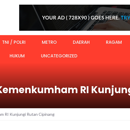
TNI / POLRI
METRO
DAERAH
RAGAM
HUKUM
UNCATEGORIZED
l Kemenkumham RI Kunjung
m RI Kunjungi Rutan Cipinang