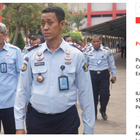
P
P
C
E
I
S
P
F
K