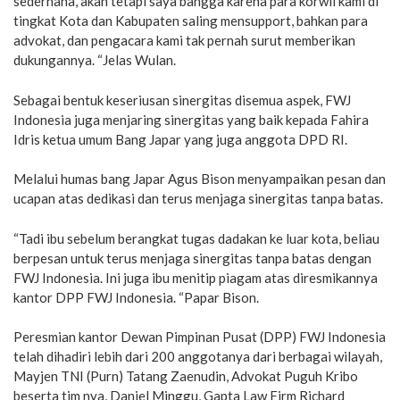
sederhana, akan tetapi saya bangga karena para korwil kami di
tingkat Kota dan Kabupaten saling mensupport, bahkan para
advokat, dan pengacara kami tak pernah surut memberikan
dukungannya. “Jelas Wulan.
Sebagai bentuk keseriusan sinergitas disemua aspek, FWJ
Indonesia juga menjaring sinergitas yang baik kepada Fahira
Idris ketua umum Bang Japar yang juga anggota DPD RI.
Melalui humas bang Japar Agus Bison menyampaikan pesan dan
ucapan atas dedikasi dan terus menjaga sinergitas tanpa batas.
“Tadi ibu sebelum berangkat tugas dadakan ke luar kota, beliau
berpesan untuk terus menjaga sinergitas tanpa batas dengan
FWJ Indonesia. Ini juga ibu menitip piagam atas diresmikannya
kantor DPP FWJ Indonesia. “Papar Bison.
Peresmian kantor Dewan Pimpinan Pusat (DPP) FWJ Indonesia
telah dihadiri lebih dari 200 anggotanya dari berbagai wilayah,
Mayjen TNI (Purn) Tatang Zaenudin, Advokat Puguh Kribo
beserta tim nya, Daniel Minggu, Gapta Law Firm Richard