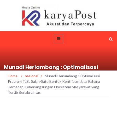
Munadi Herlambang : Optimalisasi
Program TJSL Salah-Satu Bentuk
Home
/
nasional
/
Munadi Herlambang : Optimalisasi
Kontribusi Jasa Raharja Terhadap
Program TJSL Salah-Satu Bentuk Kontribusi Jasa Raharja
Keberlangsungan Ekosistem
Terhadap Keberlangsungan Ekosistem Masyarakat yang
Masyarakat yang Tertib Berlalu Lintas
Tertib Berlalu Lintas