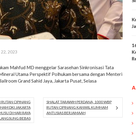
S
K
J
1
 22, 2023
K
R
hukam Mahfud MD menggelar Sarasehan Sinkronisasi Tata
Mineral Utama Perspektif Polhukam bersama dengan Menteri
 Ballroom Grand Sahid Jaya, Jakarta Pusat, Selasa
A
 RUTAN CIPINANG
SHALAT TARAWIH PERDANA, 1000 WBP
AM DKI JAKARTA
RUTAN CIPINANG KANWIL KUMHAM
HUSU DI HARI RAYA
ANTUSIAS BERJAMAAH
U LANGSUNG BEBAS