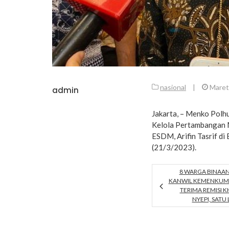
nasional
|
Maret
admin
Jakarta, – Menko Pol
Kelola Pertambangan 
ESDM, Arifin Tasrif di
(21/3/2023).
8 WARGA BINAAN
KANWIL KEMENKUMH
TERIMA REMISI K
NYEPI, SAT