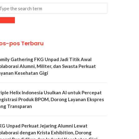
os-pos Terbaru
amily Gathering FKG Unpad Jadi Titik Awal
olaborasi Alumni, Militer, dan Swasta Perkuat
ayanan Kesehatan Gigi
riple Helix Indonesia Usulkan AI untuk Percepat
egistrasi Produk BPOM, Dorong Layanan Ekspres
ang Transparan
KG Unpad Perkuat Jejaring Alumni Lewat
olaborasi dengan Krista Exhibition, Dorong