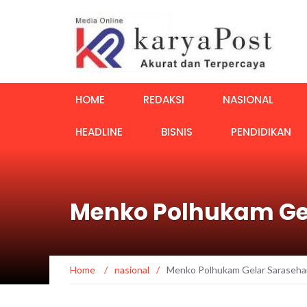
HOME
REDAKSI
NASIONAL
HEADLINE
BISNIS
PENDIDIKAN
Menko Polhukam Ge
Home
/
nasional
/
Menko Polhukam Gelar Saraseha