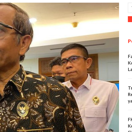
P
F
K
L
T
R
y
F
K