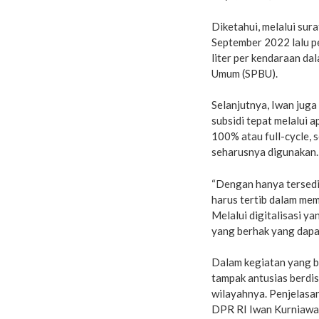
Diketahui, melalui sur
September 2022 lalu p
liter per kendaraan dal
Umum (SPBU).
Selanjutnya, Iwan jug
subsidi tepat melalui a
100% atau full-cycle, 
seharusnya digunakan.
“Dengan hanya tersedi
harus tertib dalam mem
Melalui digitalisasi y
yang berhak yang dapat
Dalam kegiatan yang be
tampak antusias berdis
wilayahnya. Penjelasan
DPR RI Iwan Kurniawa