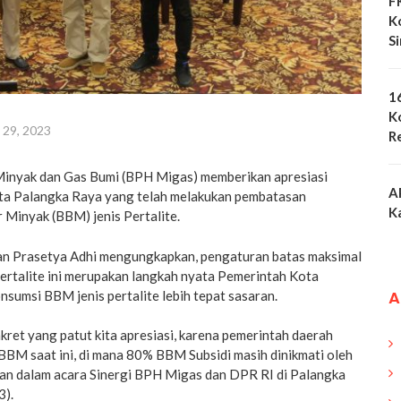
F
K
S
1
K
 29, 2023
R
Minyak dan Gas Bumi (BPH Migas) memberikan apresiasi
A
ta Palangka Raya yang telah melakukan pembatasan
K
 Minyak (BBM) jenis Pertalite.
n Prasetya Adhi mengungkapkan, pengaturan batas maksimal
ertalite ini merupakan langkah nyata Pemerintah Kota
A
sumsi BBM jenis pertalite lebih tepat sasaran.
nkret yang patut kita apresiasi, karena pemerintah daerah
BBM saat ini, di mana 80% BBM Subsidi masih dinikmati oleh
wan dalam acara Sinergi BPH Migas dan DPR RI di Palangka
3).