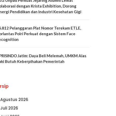
KG Unpad Perkuat Jejaring Alumni Lewat
olaborasi dengan Krista Exhibition, Dorong
inergi Pendidikan dan Industri Kesehatan Gigi
6.812 Pelanggaran Plat Nomor Terekam ETLE,
orlantas Polri Perkuat dengan Sistem Face
ecognition
PRISINDO Jatim: Daya Beli Melemah, UMKM Alas
aki Butuh Keberpihakan Pemerintah
rsip
Agustus 2026
Juli 2026