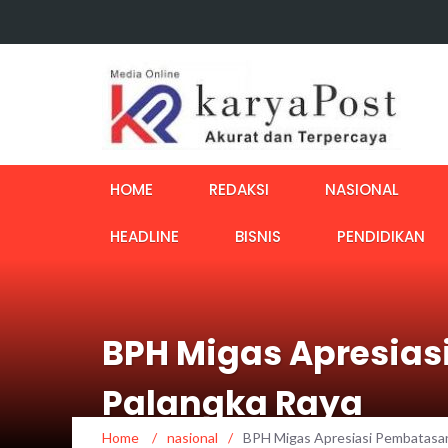
HOME
REDAKSI
NASIONAL
HEADLINE
BISNIS
PENDIDIKAN
BPH Migas Apresias
Palangka Raya
Home
/
nasional
/
BPH Migas Apresiasi Pembatasan