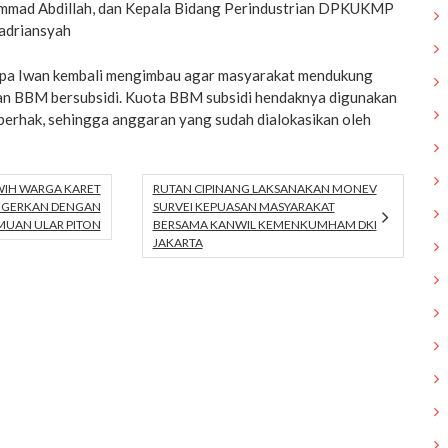
mad Abdillah, dan Kepala Bidang Perindustrian DPKUKMP
adriansyah
lupa Iwan kembali mengimbau agar masyarakat mendukung
n BBM bersubsidi. Kuota BBM subsidi hendaknya digunakan
berhak, sehingga anggaran yang sudah dialokasikan oleh
WIH WARGA KARET
RUTAN CIPINANG LAKSANAKAN MONEV
GEGERKAN DENGAN
SURVEI KEPUASAN MASYARAKAT
MUAN ULAR PITON
BERSAMA KANWIL KEMENKUMHAM DKI
JAKARTA