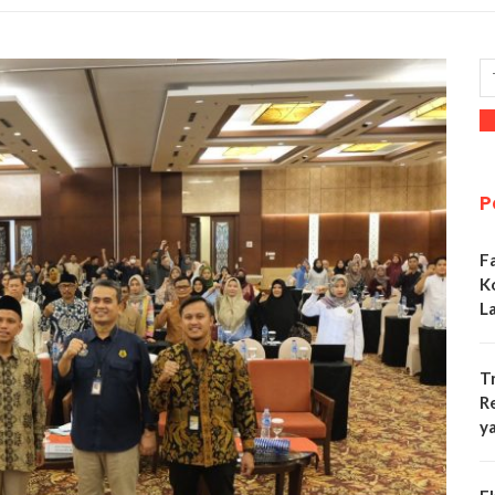
P
F
K
L
T
R
y