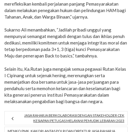
merefleksikan kembali perjalanan panjang Pemasyarakatan
dalam melakukan penegakan hukum dan pelindungan HAM bagi
Tahanan, Anak, dan Warga Binaan,” ujarnya.
Sukarno Ali menambahkan, “Jadilah pribadi unggul yang
mempunyai semangat mengabdi dengan tulus dan ikhlas penuh
dedikasi, memiliki komitmen untuk menjaga integritas moral dan
tetap berpedoman pada 3+1, 3 (tiga) kunci Pemasyarakatan
Maju dan penerapan Back to basics,” tambahnya.
Selain itu, Ka.Rutan juga mengajak semua pegawai Rutan Kelas
I Cipinang untuk sejenak hening, merenungkan serta
memanjatkan doa bersama untuk jasa-jasa perjuangan para
pendahulu serta memohon kelancaran dan keselamatan bagi
kita generasi penerus institusi Pemasyarakatan dalam
melaksanakan pengabdian bagi bangsa dan negara.
JASA RAHARJA BERKOLABORASI DENGAN STAKEHOLDER CEK
KESIAPAN PETUGAS MELAYANI PEMUDIK LEBARAN 2023
MENKO PMK, KAKORLANTAS POLRI DAN DIREKTUR JASA RAHARJA