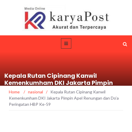
Kepala Rutan Cipinang Kanwil
Kemenkumham DKI Jakarta Pimpin
Apel Renungan dan Do’a Peringatan HBP
Home
/
nasional
/
Kepala Rutan Cipinang Kanwil
Ke-59
Kemenkumham DKI Jakarta Pimpin Apel Renungan dan Do’a
Peringatan HBP Ke-59