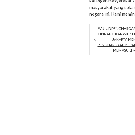
kalangan masyarakat k
masyarakat yang selama
negara ini. Kami memin
WUJUD PENGHARGAAN
CIPINANG KANWIL K
JAKARTA ME
PENGHARGAAN KEPAD
MEMASUKI M