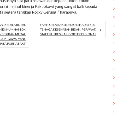
hususnya kita para relawan dan kepada tokoh-tokoh
 ini melihat kinerja Pak Jokowi yang sangat baik kepada
ta segera tangkap Rocky Gerung!”, harapnya.
, KEPALA RUTAN
FKHN GELAR AKSI DEMO DIHADIRI 500
EMENKUMHAM DKI
TENAGA KESEHATAN BIDAN, PERAWAT,
MBERIKAN MEDALI
STAFF PUSKESMAS, DOKTER DI MONAS
A PEGAWAI YANG
ASA PURNABAKTI