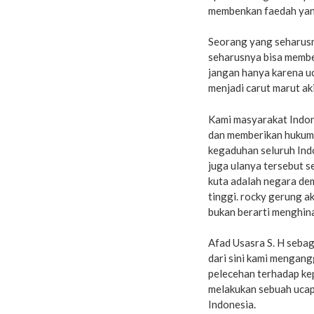
membenkan faedah yang
Seorang yang seharusn
seharusnya bisa member
jangan hanya karena uc
menjadi carut marut ak
Kami masyarakat Indon
dan memberikan hukuma
kegaduhan seluruh Ind
juga ulanya tersebut 
kuta adalah negara dem
tinggi. rocky gerung a
bukan berarti menghin
Afad Usasra S. H seba
dari sini kami mengan
pelecehan terhadap k
melakukan sebuah ucap
Indonesia.