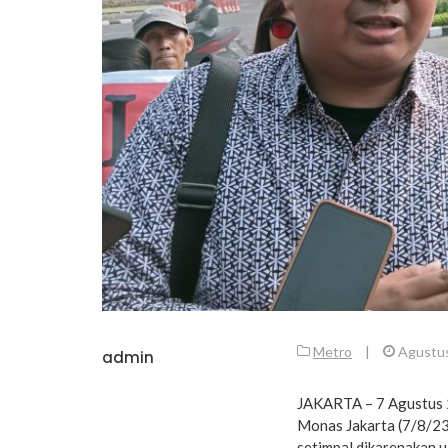
Metro
|
Agustus
admin
JAKARTA – 7 Agustus 
Monas Jakarta (7/8/23
setimpal dikarenakan u