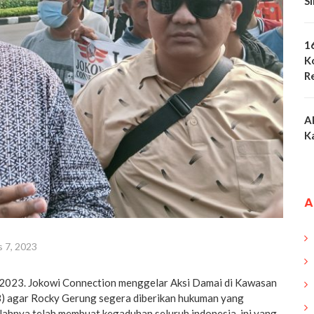
S
1
K
R
A
K
A
 7, 2023
2023. Jokowi Connection menggelar Aksi Damai di Kawasan
) agar Rocky Gerung segera diberikan hukuman yang
lahnya telah membuat kegaduhan seluruh indonesia, ini yang