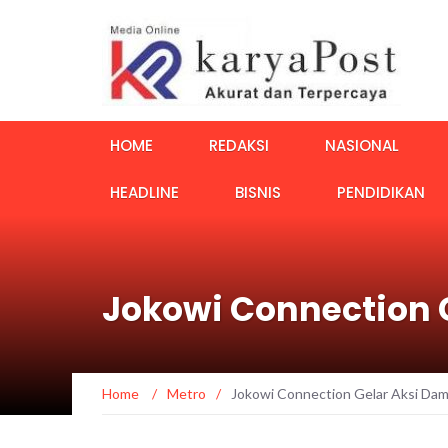
HOME
REDAKSI
NASIONAL
HEADLINE
BISNIS
PENDIDIKAN
Jokowi Connection 
Home
/
Metro
/
Jokowi Connection Gelar Aksi Da