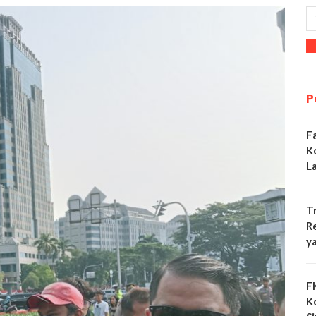
P
F
K
L
T
R
y
F
K