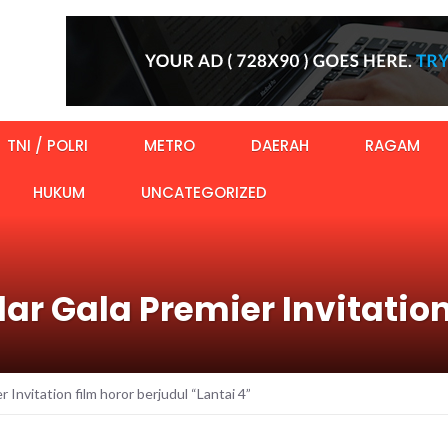
TNI / POLRI
METRO
DAERAH
RAGAM
HUKUM
UNCATEGORIZED
ar Gala Premier Invitation
 Invitation film horor berjudul “Lantai 4”