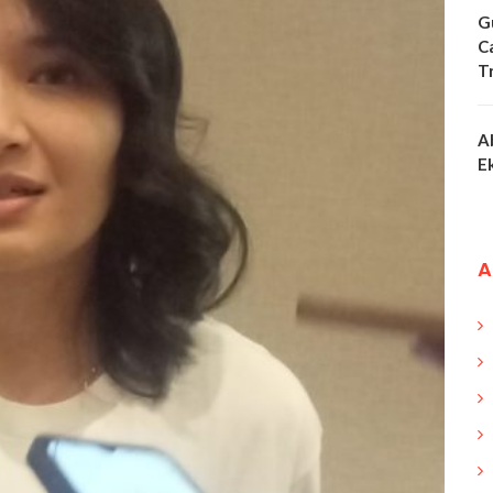
G
C
T
A
E
A