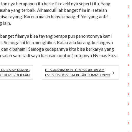
ton nya berapapun itu berarti rezeki nya seperti itu. Yang
saha yang terbaik. Alhamdulillah banget film ini setelah
bisa tayang. Karena masih banyak banget film yang antri,
 lain.
r banget filmnya bisa tayang berapa pun penontonnya kami
t. Semoga ini bisa menghibur. Kalau ada kurang-kurangnya
 dan dipahami. Semoga kedepannya kita bisa berkarya yang
in salah satu tadi saya barusan nonton,” tutupnya Nyimas Faza.
TAI 4 SIAP TAYANG
PT SURABRAJA PUTRA HADIR DALAM
HUT KEMERDEKAAN
EVENT INDONESIA RETAIL SUMMIT 2023