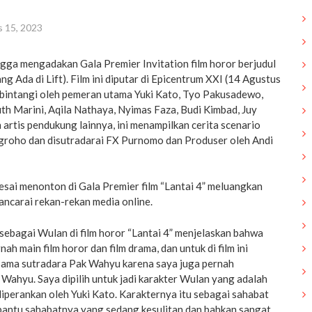
 15, 2023
ngga mengadakan Gala Premier Invitation film horor berjudul
ng Ada di Lift). Film ini diputar di Epicentrum XXI (14 Agustus
dibintangi oleh pemeran utama Yuki Kato, Tyo Pakusadewo,
th Marini, Aqila Nathaya, Nyimas Faza, Budi Kimbad, Juy
artis pendukung lainnya, ini menampilkan cerita scenario
groho dan disutradarai FX Purnomo dan Produser oleh Andi
esai menonton di Gala Premier film “Lantai 4” meluangkan
ncarai rekan-rekan media online.
sebagai Wulan di film horor “Lantai 4” menjelaskan bahwa
ah main film horor dan film drama, dan untuk di film ini
 sama sutradara Pak Wahyu karena saya juga pernah
Wahyu. Saya dipilih untuk jadi karakter Wulan yang adalah
iperankan oleh Yuki Kato. Karakternya itu sebagai sahabat
bantu sahabatnya yang sedang kesulitan dan bahkan sangat