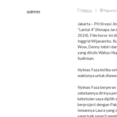
Metro
|
Agustus
admin
Jakarta – PH Kreasi Ji
“Lantai 4” (Kenapa Jara
2024). Film horor ini 
Inggrid Wijananrko, Ru
Wow, Denny Imbiri dan 
yang ditulis Wahyu Nu
Sudirman.
Nyimas Faza ketika sel
waktunya untuk diwawa
Nyimas Faza berperan 
sebelumnya dirinya pern
kebetulan saya dipilih
berproject dengan Pak 
temannya Laura yang d
yang baik seperti mem