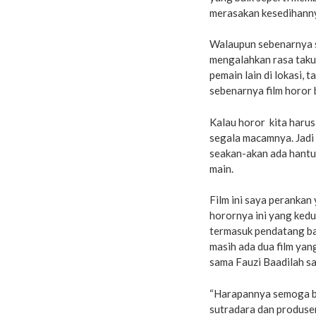
merasakan kesedihannya
Walaupun sebenarnya si
mengalahkan rasa taku
pemain lain di lokasi, t
sebenarnya film horor 
Kalau horor kita harus
segala macamnya. Jadi 
seakan-akan ada hantu
main.
Film ini saya perankan 
horornya ini yang kedu
termasuk pendatang ba
masih ada dua film yan
sama Fauzi Baadilah s
“Harapannya semoga ba
sutradara dan produser