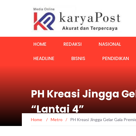
HOME
REDAKSI
NASIONAL
HEADLINE
BISNIS
PENDIDIKAN
PH Kreasi Jingga Gel
“Lantai 4”
Home
/
Metro
/
PH Kreasi Jingga Gelar Gala Premier