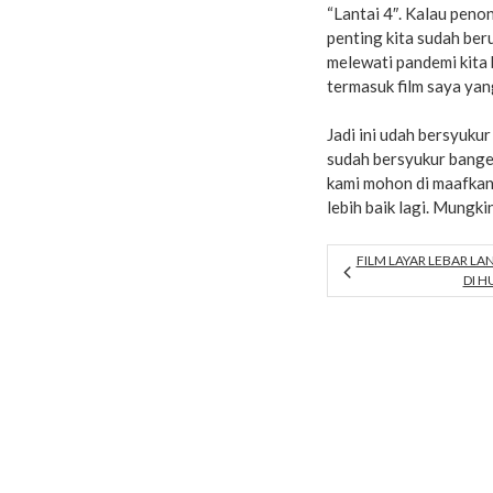
“Lantai 4″. Kalau penon
penting kita sudah beru
melewati pandemi kita 
termasuk film saya yang
Jadi ini udah bersyuku
sudah bersyukur bange
kami mohon di maafkan
lebih baik lagi. Mungk
FILM LAYAR LEBAR LAN
DI 