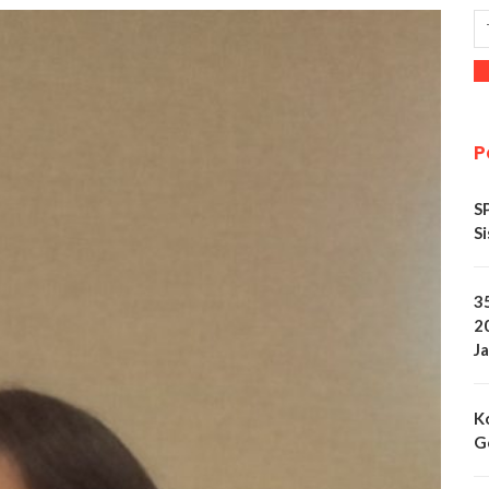
P
S
Si
3
2
Ja
K
G