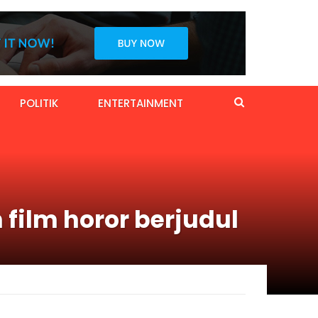
POLITIK
ENTERTAINMENT
 film horor berjudul