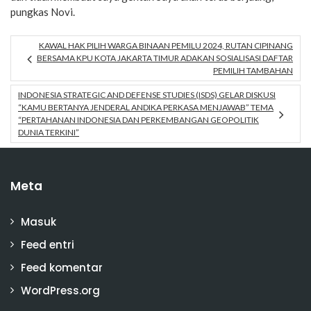
pungkas Novi.
KAWAL HAK PILIH WARGA BINAAN PEMILU 2024, RUTAN CIPINANG
BERSAMA KPU KOTA JAKARTA TIMUR ADAKAN SOSIALISASI DAFTAR
PEMILIH TAMBAHAN
INDONESIA STRATEGIC AND DEFENSE STUDIES (ISDS) GELAR DISKUSI
“KAMU BERTANYA JENDERAL ANDIKA PERKASA MENJAWAB” TEMA
“PERTAHANAN INDONESIA DAN PERKEMBANGAN GEOPOLITIK
DUNIA TERKINI”
Meta
Masuk
Feed entri
Feed komentar
WordPress.org