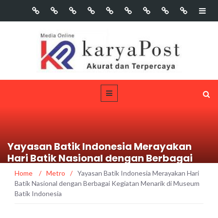
Yayasan Batik Indonesia Merayakan
Hari Batik Nasional dengan Berbagai
Kegiatan Menarik di Museum Batik
Home
/
Metro
/
Yayasan Batik Indonesia Merayakan Hari
Indonesia
Batik Nasional dengan Berbagai Kegiatan Menarik di Museum
Batik Indonesia