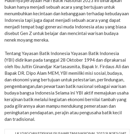
Hadirnya perayaan Hari Batik Nasional 2023 ini diharapkan
bukan hanya menjadi sebuah acara yang bertujuan untuk
menumbuhkan kecintaan dan kebanggaan terhadap kebudayaan
Indonesia tapi juga dapat menjadi sebuah acara yang dapat
menjadi tempat bagi generasi muda Indonesia atau yang biasa
disebut Gen Z untuk belajar dan mencintai warisan budaya
nenek moyang mereka.
Tentang Yayasan Batik Indonesia Yayasan Batik Indonesia
(YBI) didirikan pada tanggal 28 Oktober 1994 dan diprakarsai
oleh Ibu Jultin Ginandjar Kartasasmita, Bapak Ir. Firdaus Ali dan
Bapak DR. Dipo Alam MEM, YBI memiliki misi sosial, budaya,
dan ekonomi yang bertujuan untuk pelestarian, perlindungan,
pengembangan,dan pewartaan batik nasional sebagai warisan
budaya bangsa Indonesia Selama ini YBI aktif memajukan usaha
kerajinan batik melalui kegiatan ekonomi bernilai tambah yang
pada gilirannya akan mampu mendukung pemerataan dan
peningkatan pendapatan, perajin atau pengusaha batik kecil
dan tradisional.
LKJ DJIGOAN EDISI KHUSUS HARI TANI NASIONAL 2013 SUKSES GIAT