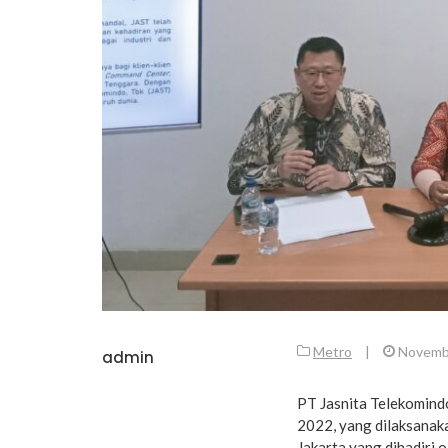
Metro
|
Novemb
admin
PT Jasnita Telekomind
2022, yang dilaksanak
Jakarta yang dihadiri