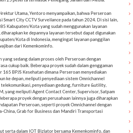
Direktur Utama, Yentoro menyampaikan, bahwa Perseroan
i Smart City CCTV Surveilance pada tahun 2024. Di sisi lain,
r 85 Kabupaten/Kota yang sudah menggunakan layanan
, diharapkan ke depannya layanan tersebut dapat digunakan
bupaten/Kota di Indonesia, mengingat layanan panggilan
wajiban dari Kemenkominfo.
n yang sedang dalam proses oleh Perseroan dengan
irasa cukup baik. Beberapa proyek sudah dalam genggaman
ter 165 BPJS Kesehatan dimana Perseroan menyediakan
hun ke depan, meliputi penyediaan sistem Omnichannel
 telekomunikasi, penyediaan gedung, furniture &utility,
, yang meliputi Agent Contact Center, Supervisor, Satpam
 Beberapa proyek dengan perusahaan lainnya juga diharapkan
ndapatan Perseroan, seperti proyek Omnichannel dengan
a-China, Grab for Business dan Mandiri Transportasi
ikut serta dalam IOT Bizlator bersama Kemenkominfo, dan