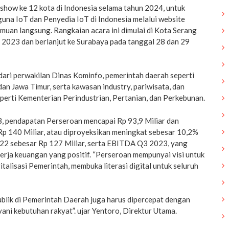
how ke 12 kota di Indonesia selama tahun 2024, untuk
a IoT dan Penyedia IoT di Indonesia melalui website
emuan langsung. Rangkaian acara ini dimulai di Kota Serang
 2023 dan berlanjut ke Surabaya pada tanggal 28 dan 29
dari perwakilan Dinas Kominfo, pemerintah daerah seperti
an Jawa Timur, serta kawasan industry, pariwisata, dan
perti Kementerian Perindustrian, Pertanian, dan Perkebunan.
 pendapatan Perseroan mencapai Rp 93,9 Miliar dan
Rp 140 Miliar, atau diproyeksikan meningkat sebesar 10,2%
22 sebesar Rp 127 Miliar, serta EBITDA Q3 2023, yang
erja keuangan yang positif. “Perseroan mempunyai visi untuk
alisasi Pemerintah, membuka literasi digital untuk seluruh
publik di Pemerintah Daerah juga harus dipercepat dengan
yani kebutuhan rakyat”. ujar Yentoro, Direktur Utama.