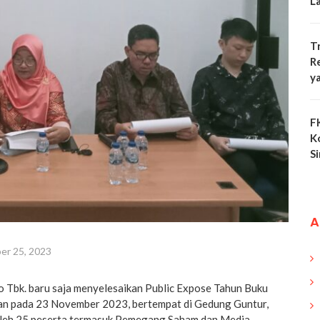
L
T
R
y
F
K
S
A
er 25, 2023
o Tbk. baru saja menyelesaikan Public Expose Tahun Buku
an pada 23 November 2023, bertempat di Gedung Guntur,
 oleh 25 peserta termasuk Pemegang Saham dan Media.