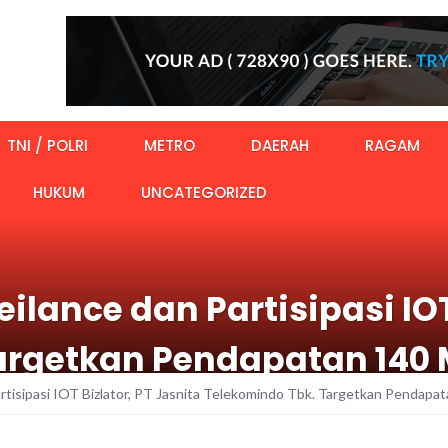
TNI / POLRI
METRO
DAERAH
RAGAM
HUKUM
UNCATEGORIZED
lance dan Partisipasi IOT 
argetkan Pendapatan 140 M
tisipasi IOT Bizlator, PT Jasnita Telekomindo Tbk. Targetkan Pendapat