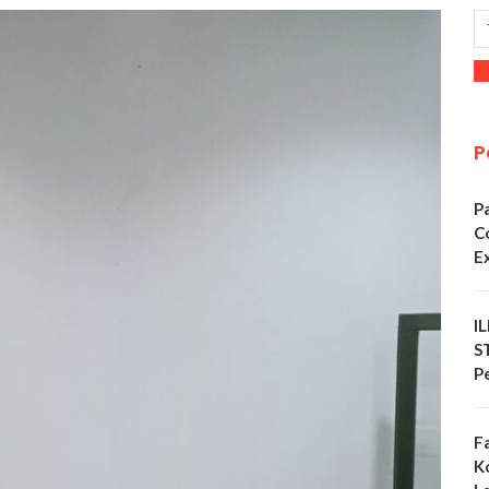
P
P
C
E
I
S
P
F
K