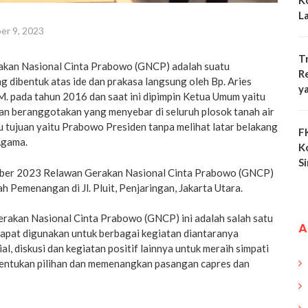
K
L
r 9, 2023
T
akan Nasional Cinta Prabowo (GNCP) adalah suatu
R
g dibentuk atas ide dan prakasa langsung oleh Bp. Aries
y
M. pada tahun 2016 dan saat ini dipimpin Ketua Umum yaitu
gan beranggotakan yang menyebar di seluruh plosok tanah air
 tujuan yaitu Prabowo Presiden tanpa melihat latar belakang
F
 Agama.
K
S
ber 2023 Relawan Gerakan Nasional Cinta Prabowo (GNCP)
 Pemenangan di Jl. Pluit, Penjaringan, Jakarta Utara.
akan Nasional Cinta Prabowo (GNCP) ini adalah salah satu
A
dapat digunakan untuk berbagai kegiatan diantaranya
ial, diskusi dan kegiatan positif lainnya untuk meraih simpati
entukan pilihan dan memenangkan pasangan capres dan