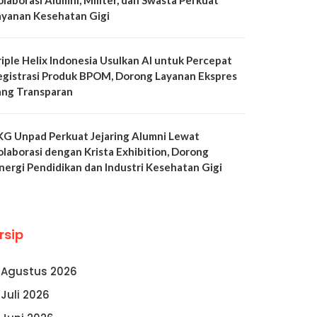
olaborasi Alumni, Militer, dan Swasta Perkuat
ayanan Kesehatan Gigi
riple Helix Indonesia Usulkan AI untuk Percepat
egistrasi Produk BPOM, Dorong Layanan Ekspres
ang Transparan
KG Unpad Perkuat Jejaring Alumni Lewat
olaborasi dengan Krista Exhibition, Dorong
inergi Pendidikan dan Industri Kesehatan Gigi
rsip
Agustus 2026
Juli 2026