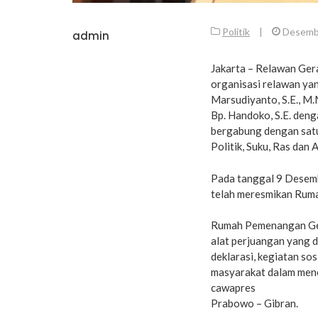
Politik
|
Desembe
admin
Jakarta – Relawan Ger
organisasi relawan yan
Marsudiyanto, S.E., M.
Bp. Handoko, S.E. den
bergabung dengan satu
Politik, Suku, Ras dan
Pada tanggal 9 Desem
telah meresmikan Rumah
Rumah Pemenangan Ger
alat perjuangan yang 
deklarasi, kegiatan sos
masyarakat dalam men
cawapres
Prabowo – Gibran.