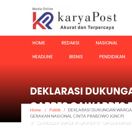
HOME
REDAKSI
NASIONAL
HEADLINE
BISNIS
PENDIDIKAN
DEKLARASI DUKUNG
CAPRES CAWAPRES 
Home
/
Politik
/
DEKLARASI DUKUNGAN WARGA
GERAKAN NASIONAL CINTA PRABOWO (GNCP)
PEMENANGAN GERAK