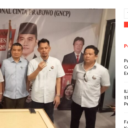
P
P
C
E
I
S
P
F