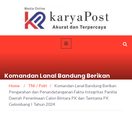
Komandan Lanal Bandung Berikan
Pengarahan dan Penandatanganan
Home
/
TNI / Polri
/
Komandan Lanal Bandung Berikan
Fakta Integritas Panitia Daerah
Pengarahan dan Penandatanganan Fakta Integritas Panitia
Penerimaan Calon Bintara PK dan
Daerah Penerimaan Calon Bintara PK dan Tamtama PK
Tamtama PK Gelombang I Tahun 2024
Gelombang I Tahun 2024