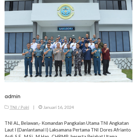
admin
TNI / Polri
|
Januari 16, 2024
TNI AL, Belawan,- Komandan Pangkalan Utama TNI Angkatan
Laut I (Danlantamal I) Laksamana Pertama TNI Dores Afrianto
Ardi, S.E., M.Si., M.Han., CHRMP., beserta Pejabat Utama