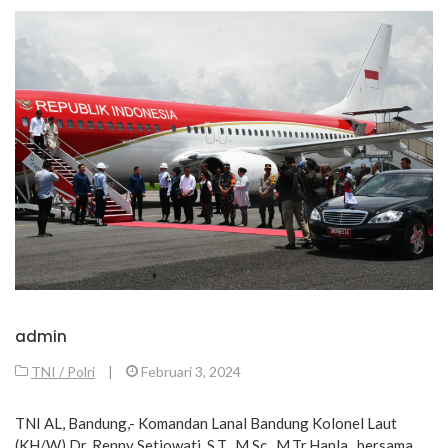
admin
TNI / Polri
|
Februari 3, 2024
TNI AL, Bandung,- Komandan Lanal Bandung Kolonel Laut
(KH/W) Dr. Renny Setiowati, S.T., M.Sc., M.Tr.Hanla., bersama