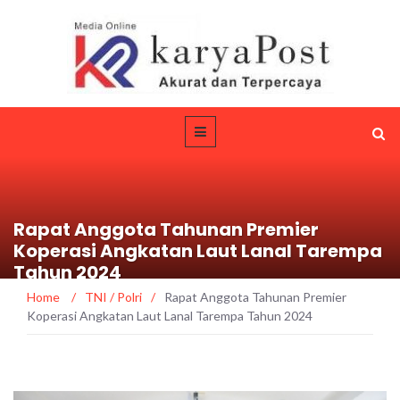
Rapat Anggota Tahunan Premier
Koperasi Angkatan Laut Lanal Tarempa
Tahun 2024
Home
/
TNI / Polri
/
Rapat Anggota Tahunan Premier
Koperasi Angkatan Laut Lanal Tarempa Tahun 2024