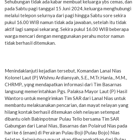
Sehubungan tidak ada kabar membuat keluarga ybs cemas, dan
pada Sabtu pagi tanggal 15 Juni 2024, keluarga menghubungi
melalui telepon selurnya dari pagi hingga Sabtu sore sekira
pukul 16.00 WIB namun tidak ada jawaban, setelah itu tidak
aktif lagi sampai sekarang. Sekira pukul 16.00 WIB beberapa
warga mencari dengan menggunakan perahu motor namun
tidak berhasil ditemukan.
Menindaklanjuti kejadian tersebut, Komandan Lanal Nias
Kolonel Laut (P) Wishnu Ardiansyah, S.E., M.Tr.Hanla., M.M.,
CHRMP., yqng mendapatkan informasi dari Tim Basarnas
langsung memerintahkan Pgs. Palaksa Mayor Laut (P) Hasil
Wantoro untuk mengirimkan Tim SAR dari Lanal Nias untuk
membantu melaksanakan pencarian, dan mayat nelayan yang
hilang kontak berhasil ditemukan oleh nelayan setempat
dibantu oleh Babinpotmar Pulau Tello bersama Tim SAR
Gabungan dari Lanal Nias, Basarnas dan Polairud Nias pada
hari ke 6 (enam) di Perairan Pulau Boji (Pulau Bojo) Nias
Selatan. Selanjutnya mayat akan diberangkatkan dari Pulau