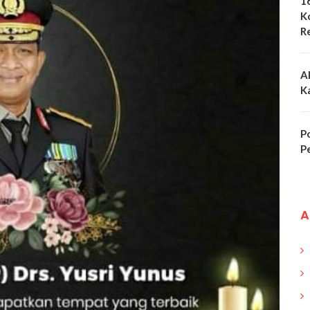
1
K
R
A
K
P
P
A