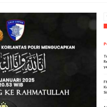
P
T
R
y
F
K
S