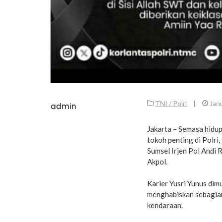
TNI / Polri
|
Jan
admin
Jakarta – Semasa hidup
tokoh penting di Polri
Sumsel Irjen Pol Andi 
Akpol.
Karier Yusri Yunus dimu
menghabiskan sebagian 
kendaraan.