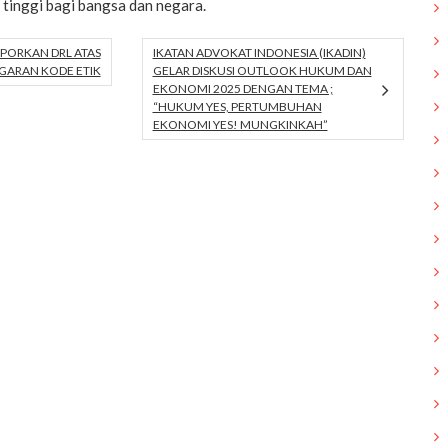
i tinggi bagi bangsa dan negara.
APORKAN DRL ATAS
IKATAN ADVOKAT INDONESIA (IKADIN)
ARAN KODE ETIK
GELAR DISKUSI OUTLOOK HUKUM DAN
EKONOMI 2025 DENGAN TEMA ;
“HUKUM YES, PERTUMBUHAN
EKONOMI YES! MUNGKINKAH”