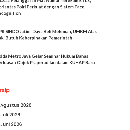
6.812 Pelanggaran Plat Nomor Terekam ETLE,
orlantas Polri Perkuat dengan Sistem Face
ecognition
PRISINDO Jatim: Daya Beli Melemah, UMKM Alas
aki Butuh Keberpihakan Pemerintah
olda Metro Jaya Gelar Seminar Hukum Bahas
erluasan Objek Praperadilan dalam KUHAP Baru
rsip
Agustus 2026
Juli 2026
Juni 2026