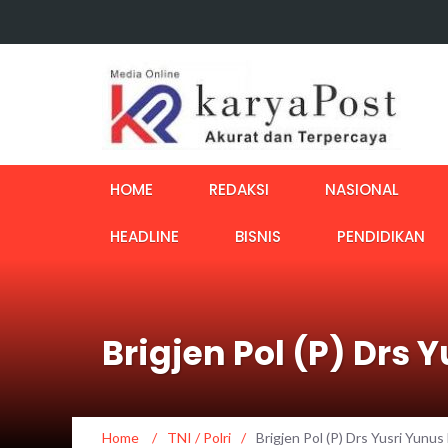
HOME
REDAKSI
NASIONAL
HEADLINE
BISNIS
PENDIDIKAN
Brigjen Pol (P) Drs
Home
/
TNI / Polri
/
Brigjen Pol (P) Drs Yusri Yunu