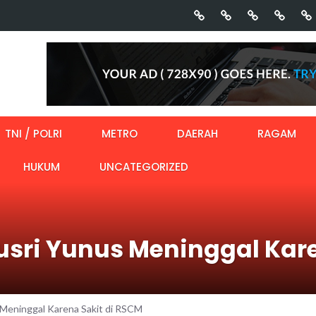
TNI / POLRI
METRO
DAERAH
RAGAM
HUKUM
UNCATEGORIZED
 Yusri Yunus Meninggal Kar
s Meninggal Karena Sakit di RSCM