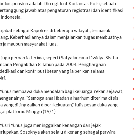
belum pensiun adalah Dirregident Korlantas Polri, sebuah
bertanggung jawab atas pengaturan registrasi dan identifikasi
 Indonesia.
menjabat sebagai Kapolres di beberapa wilayah, termasuk
nang. Keberhasilannya dalam menjalankan tugas membuatnya
erja maupun masyarakat luas.
juga pernah ia terima, seperti Satyalancana Dwidya Sistha
ancana Pengabdian 8 Tahun pada 2004. Penghargaan
 dedikasi dan kontribusi besar yang ia berikan selama
lri.
i Yunus membawa duka mendalam bagi keluarga, rekan sejawat,
engenalnya. “Semoga amal ibadah almarhum diterima di sisi
a yang ditinggalkan diberi kekuatan,” tulis pesan duka yang
gai platform. Minggu (19/1)
Yusri Yunus juga meninggalkan kenangan dan jejak
erlupakan. Sosoknya akan selalu dikenang sebagai perwira