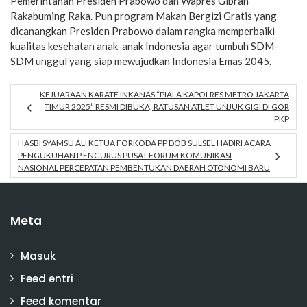
Pemerintahan Presiden Prabowo dan Wapres Gibran
Rakabuming Raka. Pun program Makan Bergizi Gratis yang
dicanangkan Presiden Prabowo dalam rangka memperbaiki
kualitas kesehatan anak-anak Indonesia agar tumbuh SDM-
SDM unggul yang siap mewujudkan Indonesia Emas 2045.
KEJUARAAN KARATE INKANAS “PIALA KAPOLRES METRO JAKARTA
TIMUR 2025” RESMI DIBUKA, RATUSAN ATLET UNJUK GIGI DI GOR
PKP
HASBI SYAMSU ALI KETUA FORKODA PP DOB SULSEL HADIRI ACARA
PENGUKUHAN P ENGURUS PUSAT FORUM KOMUNIKASI
NASIONAL PERCEPATAN PEMBENTUKAN DAERAH OTONOMI BARU
Meta
Masuk
Feed entri
Feed komentar