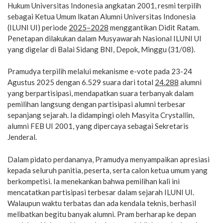
Hukum Universitas Indonesia angkatan 2001, resmi terpilih
sebagai Ketua Umum Ikatan Alumni Universitas Indonesia
(ILUNI UI) periode
2025–2028
menggantikan Didit Ratam.
Penetapan dilakukan dalam Musyawarah Nasional ILUNI UI
yang digelar di Balai Sidang BNI, Depok, Minggu (31/08).
Pramudya terpilih melalui mekanisme e-vote pada 23-24
Agustus 2025 dengan 6.529 suara dari total
24.288
alumni
yang berpartisipasi, mendapatkan suara terbanyak dalam
pemilihan langsung dengan partisipasi alumni terbesar
sepanjang sejarah. Ia didampingi oleh Masyita Crystallin,
alumni FEB UI 2001, yang dipercaya sebagai Sekretaris
Jenderal.
Dalam pidato perdananya, Pramudya menyampaikan apresiasi
kepada seluruh panitia, peserta, serta calon ketua umum yang
berkompetisi. Ia menekankan bahwa pemilihan kali ini
mencatatkan partisipasi terbesar dalam sejarah ILUNI UI.
Walaupun waktu terbatas dan ada kendala teknis, berhasil
melibatkan begitu banyak alumni. Pram berharap ke depan