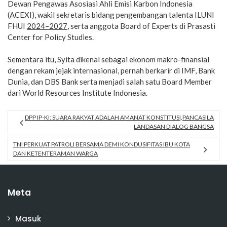
Dewan Pengawas Asosiasi Ahli Emisi Karbon Indonesia
(ACEXI), wakil sekretaris bidang pengembangan talenta ILUNI
FHUI
2024–2027
, serta anggota Board of Experts di Prasasti
Center for Policy Studies.
Sementara itu, Syita dikenal sebagai ekonom makro-finansial
dengan rekam jejak internasional, pernah berkarir di IMF, Bank
Dunia, dan DBS Bank serta menjadi salah satu Board Member
dari World Resources Institute Indonesia.
DPP IP-KI: SUARA RAKYAT ADALAH AMANAT KONSTITUSI,PANCASILA
LANDASAN DIALOG BANGSA
TNI PERKUAT PATROLI BERSAMA DEMI KONDUSIFITAS IBU KOTA
DAN KETENTERAMAN WARGA
Meta
Masuk