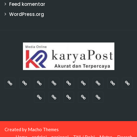
Feed komentar
WordPress.org
Created by
Macho Themes
Home
redaksi
nasional
TNI / Polri
Metro
Daerah