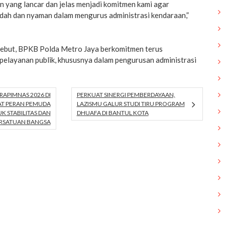
n yang lancar dan jelas menjadi komitmen kami agar
ah dan nyaman dalam mengurus administrasi kendaraan,”
sebut, BPKB Polda Metro Jaya berkomitmen terus
pelayanan publik, khususnya dalam pengurusan administrasi
RAPIMNAS 2026 DI
PERKUAT SINERGI PEMBERDAYAAN,
AT PERAN PEMUDA
LAZISMU GALUR STUDI TIRU PROGRAM
K STABILITAS DAN
DHUAFA DI BANTUL KOTA
RSATUAN BANGSA