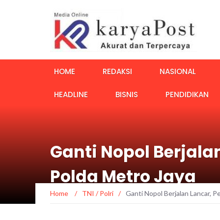
HOME
REDAKSI
NASIONAL
HEADLINE
BISNIS
PENDIDIKAN
Ganti Nopol Berjal
Polda Metro Jaya
Home
/
TNI / Polri
/
Ganti Nopol Berjalan Lancar, 