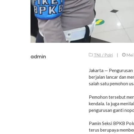
TNI / Polri
|
Mei
admin
Jakarta — Pengurusan 
berjalan lancar dan me
salah satu pemohon us
Pemohon tersebut men
kendala. Ia juga menil
pengurusan ganti nopol
Pamin Seksi BPKB Pold
terus berupaya member