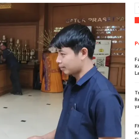
P
F
K
L
T
R
y
F
K