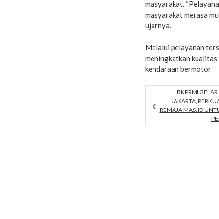
masyarakat. “Pelayana
masyarakat merasa mud
ujarnya.
Melalui pelayanan ter
meningkatkan kualitas 
kendaraan bermotor
BKPRMI GELAR 
JAKARTA, PERKU
REMAJA MASJID UNTU
PE