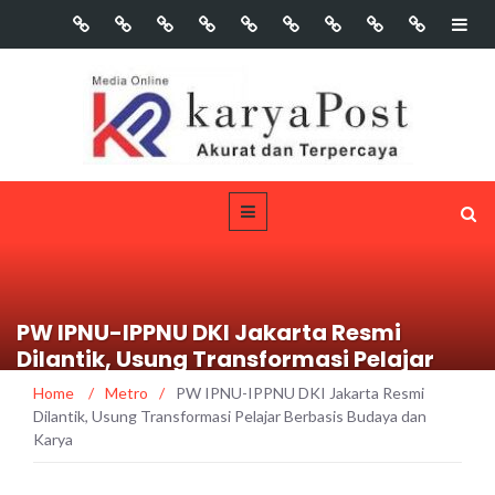
PW IPNU-IPPNU DKI Jakarta Resmi
Dilantik, Usung Transformasi Pelajar
Berbasis Budaya dan Karya
Home
/
Metro
/
PW IPNU-IPPNU DKI Jakarta Resmi
Dilantik, Usung Transformasi Pelajar Berbasis Budaya dan
Karya