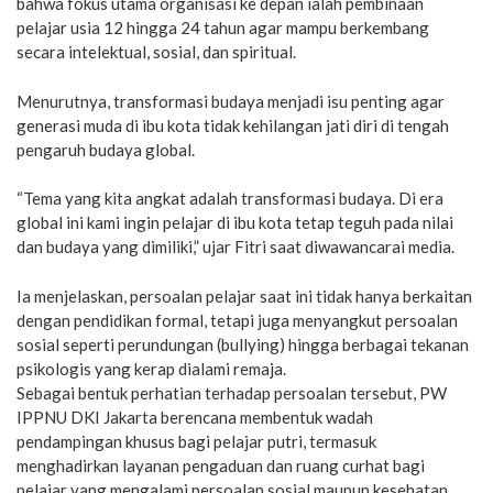
bahwa fokus utama organisasi ke depan ialah pembinaan
pelajar usia 12 hingga 24 tahun agar mampu berkembang
secara intelektual, sosial, dan spiritual.
Menurutnya, transformasi budaya menjadi isu penting agar
generasi muda di ibu kota tidak kehilangan jati diri di tengah
pengaruh budaya global.
“Tema yang kita angkat adalah transformasi budaya. Di era
global ini kami ingin pelajar di ibu kota tetap teguh pada nilai
dan budaya yang dimiliki,” ujar Fitri saat diwawancarai media.
Ia menjelaskan, persoalan pelajar saat ini tidak hanya berkaitan
dengan pendidikan formal, tetapi juga menyangkut persoalan
sosial seperti perundungan (bullying) hingga berbagai tekanan
psikologis yang kerap dialami remaja.
Sebagai bentuk perhatian terhadap persoalan tersebut, PW
IPPNU DKI Jakarta berencana membentuk wadah
pendampingan khusus bagi pelajar putri, termasuk
menghadirkan layanan pengaduan dan ruang curhat bagi
pelajar yang mengalami persoalan sosial maupun kesehatan