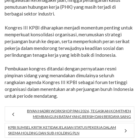
pengawasan ketenagakerjaan, hingga penanganan kasus
pemutusan hubungan kerja (PHK) yang masih terjadi di
berbagai sektor industri.
Kongres III KPBI diharapkan menjadi momentum penting untuk
memperkuat konsolidasi organisasi, merumuskan strategi
perjuangan buruh ke depan, serta memperkokoh peran serikat
pekerja dalam mendorong terwujudnya keadilan sosial dan
perlindungan tenaga kerja yang lebih baik di Indonesia.
Pembukaan kongres ditandai dengan pernyataan resmi
pimpinan sidang yang menandakan dimulainya seluruh
rangkaian agenda Kongres III KPBI sebagai forum tertinggi
organisasi dalam menentukan arah perjuangan buruh Indonesia
untuk periode mendatang.
BIYAN HADIRI WORKSHOP PAN 2026, TEGASKAN KOMITMEN
MEMBANGUN BATAM YANG BERSIH DAN BERDAYA SAING
KPBI SUMSEL KRITIK KETIDAKJELASAN STATUS PEKERJA DALAM
SKEMA HOLDING DAN SUB-HOLDING PLN