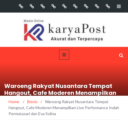
Waroeng Rakyat Nusantara Tempat
Hangout, Cafe Moderen Menampilkan
Live Performance Indah Permatasari
Home
/
Bisnis
/
Waroeng Rakyat Nusantara Tempat
dan Eva Solina
Hangout, Cafe Moderen Menampilkan Live Performance Indah
Permatasari dan Eva Solina