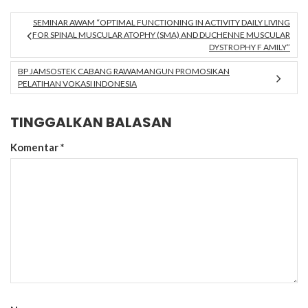
SEMINAR AWAM “OPTIMAL FUNCTIONING IN ACTIVITY DAILY LIVING
FOR SPINAL MUSCULAR ATOPHY (SMA) AND DUCHENNE MUSCULAR
DYSTROPHY F AMILY”
BP JAMSOSTEK CABANG RAWAMANGUN PROMOSIKAN
PELATIHAN VOKASI INDONESIA
TINGGALKAN BALASAN
Komentar
*