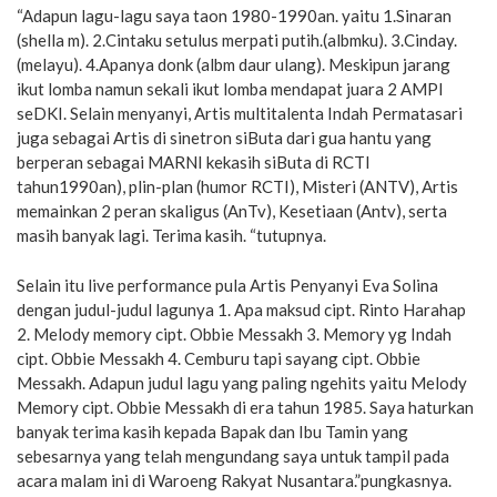
“Adapun lagu-lagu saya taon 1980-1990an. yaitu 1.Sinaran
(shella m). 2.Cintaku setulus merpati putih.(albmku). 3.Cinday.
(melayu). 4.Apanya donk (albm daur ulang). Meskipun jarang
ikut lomba namun sekali ikut lomba mendapat juara 2 AMPI
seDKI. Selain menyanyi, Artis multitalenta Indah Permatasari
juga sebagai Artis di sinetron siButa dari gua hantu yang
berperan sebagai MARNI kekasih siButa di RCTI
tahun1990an), plin-plan (humor RCTI), Misteri (ANTV), Artis
memainkan 2 peran skaligus (AnTv), Kesetiaan (Antv), serta
masih banyak lagi. Terima kasih. “tutupnya.
Selain itu live performance pula Artis Penyanyi Eva Solina
dengan judul-judul lagunya 1. Apa maksud cipt. Rinto Harahap
2. Melody memory cipt. Obbie Messakh 3. Memory yg Indah
cipt. Obbie Messakh 4. Cemburu tapi sayang cipt. Obbie
Messakh. Adapun judul lagu yang paling ngehits yaitu Melody
Memory cipt. Obbie Messakh di era tahun 1985. Saya haturkan
banyak terima kasih kepada Bapak dan Ibu Tamin yang
sebesarnya yang telah mengundang saya untuk tampil pada
acara malam ini di Waroeng Rakyat Nusantara.”pungkasnya.