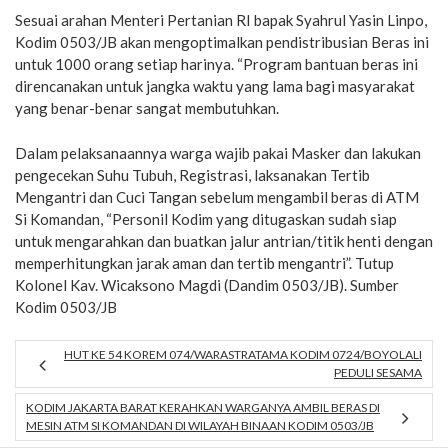
Sesuai arahan Menteri Pertanian RI bapak Syahrul Yasin Linpo,
Kodim 0503/JB akan mengoptimalkan pendistribusian Beras ini
untuk 1000 orang setiap harinya. “Program bantuan beras ini
direncanakan untuk jangka waktu yang lama bagi masyarakat
yang benar-benar sangat membutuhkan.
Dalam pelaksanaannya warga wajib pakai Masker dan lakukan
pengecekan Suhu Tubuh, Registrasi, laksanakan Tertib
Mengantri dan Cuci Tangan sebelum mengambil beras di ATM
Si Komandan, “Personil Kodim yang ditugaskan sudah siap
untuk mengarahkan dan buatkan jalur antrian/titik henti dengan
memperhitungkan jarak aman dan tertib mengantri”. Tutup
Kolonel Kav. Wicaksono Magdi (Dandim 0503/JB). Sumber
Kodim 0503/JB
HUT KE 54 KOREM 074/WARASTRATAMA KODIM 0724/BOYOLALI
PEDULI SESAMA
KODIM JAKARTA BARAT KERAHKAN WARGANYA AMBIL BERAS DI
MESIN ATM SI KOMANDAN DI WILAYAH BINAAN KODIM 0503/JB