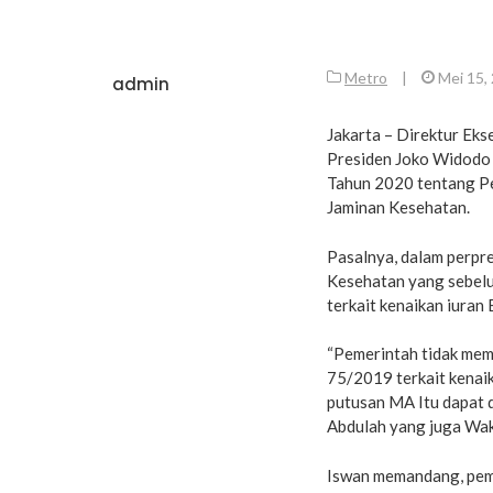
Metro
|
Mei 15,
admin
Jakarta – Direktur Ek
Presiden Joko Widodo
Tahun 2020 tentang P
Jaminan Kesehatan.
Pasalnya, dalam perpr
Kesehatan yang sebel
terkait kenaikan iuran 
“Pemerintah tidak me
75/2019 terkait kenai
putusan MA Itu dapat di
Abdulah yang juga Wak
Iswan memandang, pem