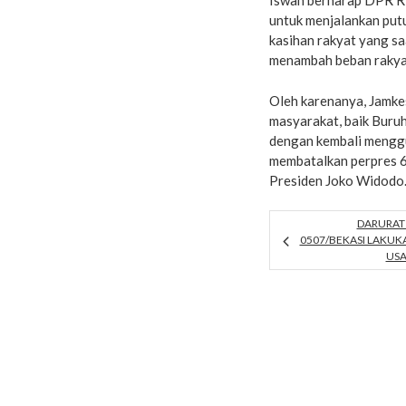
Iswan berharap DPR RI
untuk menjalankan put
kasihan rakyat yang sa
menambah beban rakya
Oleh karenanya, Jamke
masyarakat, baik Buru
dengan kembali mengg
membatalkan perpres 6
Presiden Joko Widodo
DARURAT 
0507/BEKASI LAKU
USA