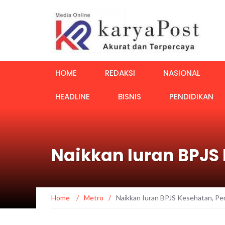
HOME
REDAKSI
NASIONAL
HEADLINE
BISNIS
PENDIDIKAN
Naikkan Iuran BPJS
Home
/
Metro
/
Naikkan Iuran BPJS Kesehatan, Pe