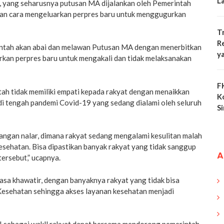
L
 yang seharusnya putusan MA dijalankan oleh Pemerintah
an cara mengeluarkan perpres baru untuk menggugurkan
T
R
ntah akan abai dan melawan Putusan MA dengan menerbitkan
y
rkan perpres baru untuk mengakali dan tidak melaksanakan
F
tah tidak memiliki empati kepada rakyat dengan menaikkan
K
di tengah pandemi Covid-19 yang sedang dialami oleh seluruh
S
angan nalar, dimana rakyat sedang mengalami kesulitan malah
esehatan. Bisa dipastikan banyak rakyat yang tidak sanggup
A
ersebut,” ucapnya.
rasa khawatir, dengan banyaknya rakyat yang tidak bisa
esehatan sehingga akses layanan kesehatan menjadi