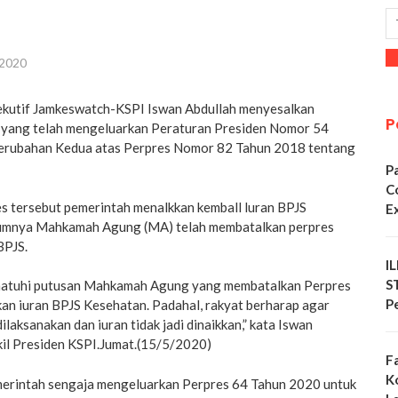
 2020
sekutif Jamkeswatch-KSPI Iswan Abdullah menyesalkan
P
 yang telah mengeluarkan Peraturan Presiden Nomor 54
erubahan Kedua atas Perpres Nomor 82 Tahun 2018 tentang
P
C
es tersebut pemerintah menalkkan kemball luran BPJS
E
umnya Mahkamah Agung (MA) telah membatalkan perpres
BPJS.
I
S
matuhi putusan Mahkamah Agung yang membatalkan Perpres
P
kan iuran BPJS Kesehatan. Padahal, rakyat berharap agar
laksanakan dan iuran tidak jadi dinaikkan,” kata Iswan
il Presiden KSPI.Jumat.(15/5/2020)
F
K
erintah sengaja mengeluarkan Perpres 64 Tahun 2020 untuk