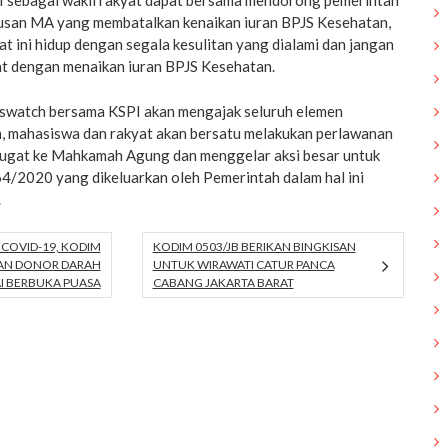
 sebagai wakll rakyat dapat bersama mendorong pemerintah
usan MA yang membatalkan kenaikan iuran BPJS Kesehatan,
at ini hidup dengan segala kesulitan yang dialami dan jangan
t dengan menaikan iuran BPJS Kesehatan.
swatch bersama KSPI akan mengajak seluruh elemen
h, mahasiswa dan rakyat akan bersatu melakukan perlawanan
ugat ke Mahkamah Agung dan menggelar aksi besar untuk
4/2020 yang dikeluarkan oleh Pemerintah dalam hal ini
.
COVID-19, KODIM
KODIM 0503/JB BERIKAN BINGKISAN
KAN DONOR DARAH
UNTUK WIRAWATI CATUR PANCA
I BERBUKA PUASA
CABANG JAKARTA BARAT