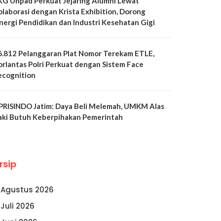
KG Unpad Perkuat Jejaring Alumni Lewat
olaborasi dengan Krista Exhibition, Dorong
inergi Pendidikan dan Industri Kesehatan Gigi
6.812 Pelanggaran Plat Nomor Terekam ETLE,
orlantas Polri Perkuat dengan Sistem Face
ecognition
PRISINDO Jatim: Daya Beli Melemah, UMKM Alas
aki Butuh Keberpihakan Pemerintah
rsip
Agustus 2026
Juli 2026