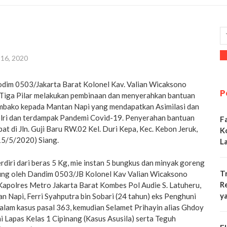
 16, 2020
dim 0503/Jakarta Barat Kolonel Kav. Valian Wicaksono
P
 Tiga Pilar melakukan pembinaan dan menyerahkan bantuan
embako kepada Mantan Napi yang mendapatkan Asimilasi dan
Polri dan terdampak Pandemi Covid-19. Penyerahan bantuan
F
t di Jln. Guji Baru RW.02 Kel. Duri Kepa, Kec. Kebon Jeruk,
K
(15/5/2020) Siang.
L
diri dari beras 5 Kg, mie instan 5 bungkus dan minyak goreng
T
ung oleh Dandim 0503/JB Kolonel Kav Valian Wicaksono
R
Kapolres Metro Jakarta Barat Kombes Pol Audie S. Latuheru,
y
n Napi, Ferri Syahputra bin Sobari (24 tahun) eks Penghuni
alam kasus pasal 363, kemudian Selamet Prihayin alias Ghdoy
i Lapas Kelas 1 Cipinang (Kasus Asusila) serta Teguh