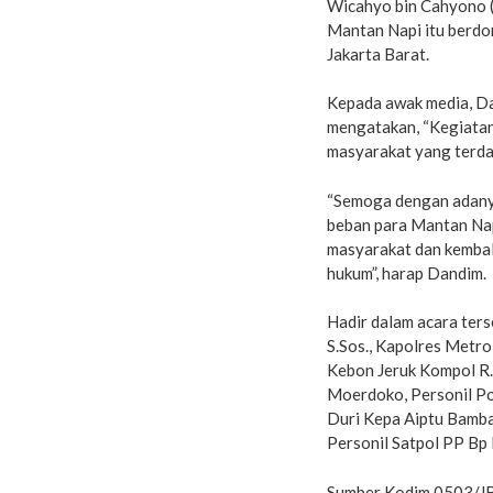
Wicahyo bin Cahyono (
Mantan Napi itu berdom
Jakarta Barat.
Kepada awak media, Da
mengatakan, “Kegiatan
masyarakat yang terda
“Semoga dengan adanya
beban para Mantan Nap
masyarakat dan kembali
hukum”, harap Dandim.
Hadir dalam acara ter
S.Sos., Kapolres Metro
Kebon Jeruk Kompol R.
Moerdoko, Personil Po
Duri Kepa Aiptu Bamban
Personil Satpol PP Bp
Sumber Kodim 0503/J