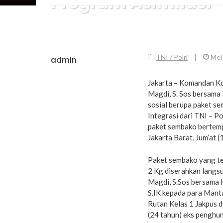
Program Asimilasi
TNI / Polri
|
Mei
admin
Jakarta – Komandan Ko
Magdi, S. Sos bersama
sosial berupa paket s
Integrasi dari TNI – 
paket sembako bertempa
Jakarta Barat, Jum’at 
Paket sembako yang ter
2 Kg diserahkan langs
Magdi, S.Sos bersama 
S.IK kepada para Manta
Rutan Kelas 1 Jakpus d
(24 tahun) eks penghun