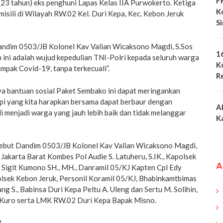
F
23 tahun) eks penghuni Lapas Kelas IIA Purwokerto. Ketiga
K
isili di Wilayah RW.02 Kel. Duri Kepa, Kec. Kebon Jeruk
S
ndim 0503/JB Kolonel Kav Valian Wicaksono Magdi, S.Sos
1
 ini adalah wujud kepedulian TNI-Polri kepada seluruh warga
K
mpak Covid-19, tanpa terkecuali”.
R
 bantuan sosial Paket Sembako ini dapat meringankan
i yang kita harapkan bersama dapat berbaur dengan
A
 menjadi warga yang jauh lebih baik dan tidak melanggar
K
sebut Dandim 0503/JB Kolonel Kav Valian Wicaksono Magdi,
 Jakarta Barat Kombes Pol Audie S. Latuheru, S.IK., Kapolsek
A
 Sigit Kumono SH., MH., Danramil 05/KJ Kapten Cpl Edy
lsek Kebon Jeruk, Personil Koramil 05/KJ, Bhabinkamtbimas
g S., Babinsa Duri Kepa Peltu A. Uleng dan Sertu M. Solihin,
 Kuro serta LMK RW.02 Duri Kepa Bapak Misno.
B