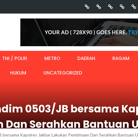
TNI / POLRI
METRO
DAERAH
RAGAM
HUKUM
UNCATEGORIZED
ndim 0503/JB bersama Ka
 Dan Serahkan Bantuan U
JB bersama Kapolres Jakbar Lakukan Pembinaan Dan Serahkan Bantuan U