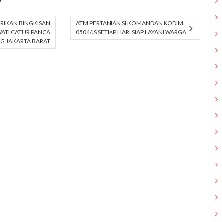
ERIKAN BINGKISAN
ATM PERTANIAN SI KOMANDAN KODIM
ATI CATUR PANCA
0504/JS SETIAP HARI SIAP LAYANI WARGA
G JAKARTA BARAT