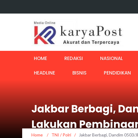
HOME
REDAKSI
NASIONAL
HEADLINE
BISNIS
PENDIDIKAN
Jakbar Berbagi, Da
Lakukan Pembinaan
Home
/
TNI / Polri
/
Jakbar Berbagi, Dandim 0503/