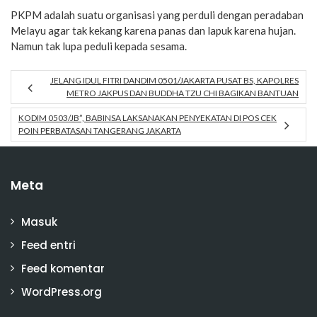
PKPM adalah suatu organisasi yang perduli dengan peradaban
Melayu agar tak kekang karena panas dan lapuk karena hujan.
Namun tak lupa peduli kepada sesama.
JELANG IDUL FITRI DANDIM 0501/JAKARTA PUSAT BS, KAPOLRES
METRO JAKPUS DAN BUDDHA TZU CHI BAGIKAN BANTUAN
KODIM 0503/JB”, BABINSA LAKSANAKAN PENYEKATAN DI POS CEK
POIN PERBATASAN TANGERANG JAKARTA
Meta
Masuk
Feed entri
Feed komentar
WordPress.org