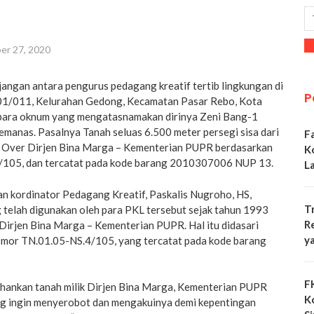
er 27, 2020
njangan antara pengurus pedagang kreatif tertib lingkungan di
P
001/011, Kelurahan Gedong, Kecamatan Pasar Rebo, Kota
 para oknum yang mengatasnamakan dirinya Zeni Bang-1
manas. Pasalnya Tanah seluas 6.500 meter persegi sisa dari
F
y Over Dirjen Bina Marga – Kementerian PUPR berdasarkan
K
105, dan tercatat pada kode barang 2010307006 NUP 13.
L
n kordinator Pedagang Kreatif, Paskalis Nugroho, HS,
T
 telah digunakan oleh para PKL tersebut sejak tahun 1993
R
Dirjen Bina Marga – Kementerian PUPR. Hal itu didasari
y
mor TN.01.05-NS.4/105, yang tercatat pada kode barang
F
ankan tanah milik Dirjen Bina Marga, Kementerian PUPR
K
yang ingin menyerobot dan mengakuinya demi kepentingan