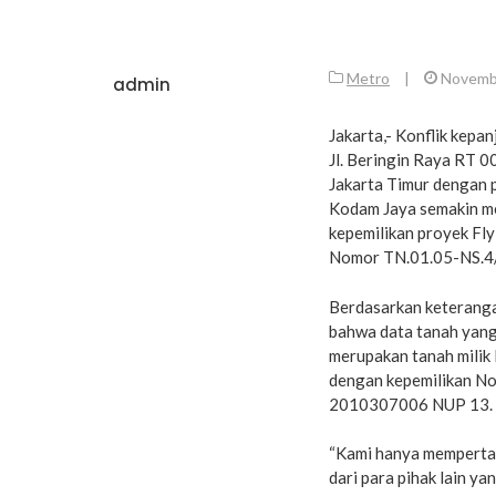
Metro
|
Novemb
admin
Jakarta,- Konflik kepa
Jl. Beringin Raya RT 
Jakarta Timur dengan
Kodam Jaya semakin me
kepemilikan proyek Fl
Nomor TN.01.05-NS.4/
Berdasarkan keteranga
bahwa data tanah yang
merupakan tanah milik 
dengan kepemilikan No
2010307006 NUP 13.
“Kami hanya mempertah
dari para pihak lain 