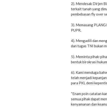
2). Mendesak Dirjen B
terkait tanah yang d
pembebasan fly over s
3). Memasang PLANG ba
PUPR.
4). Mengadili dan men
dan tugas TNI bukan m
5). Meminta pihak-piha
bentuk birokrasi hukum
6). Kami menduga bahw
telah menjadi kepanjan
para PKL demi kepenti
“Enam poin catatan ka
semua pihak dapat men
kenyamanan dan keaman