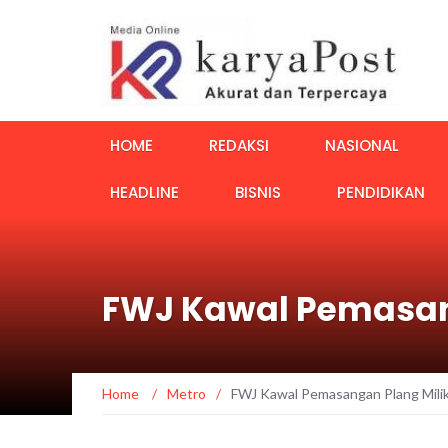
HOME
REDAKSI
NASIONAL
HEADLINE
BISNIS
PENDIDIKAN
FWJ Kawal Pemasang
Home
/
Metro
/
FWJ Kawal Pemasangan Plang Milik