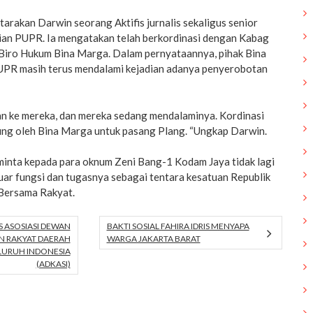
tarakan Darwin seorang Aktifis jurnalis sekaligus senior
an PUPR. Ia mengatakan telah berkordinasi dengan Kabag
iro Hukum Bina Marga. Dalam pernyataannya, pihak Bina
PR masih terus mendalami kejadian adanya penyerobotan
kan ke mereka, dan mereka sedang mendalaminya. Kordinasi
kung oleh Bina Marga untuk pasang Plang. “Ungkap Darwin.
inta kepada para oknum Zeni Bang-1 Kodam Jaya tidak lagi
uar fungsi dan tugasnya sebagai tentara kesatuan Republik
Bersama Rakyat.
 ASOSIASI DEWAN
BAKTI SOSIAL FAHIRA IDRIS MENYAPA
N RAKYAT DAERAH
WARGA JAKARTA BARAT
LURUH INDONESIA
(ADKASI)