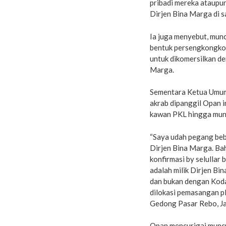
pribadi mereka ataupu
Dirjen Bina Marga di 
Ia juga menyebut, munc
bentuk persengkongkol
untuk dikomersilkan de
Marga.
Sementara Ketua Umum
akrab dipanggil Opan 
kawan PKL hingga muncu
“Saya udah pegang bebe
Dirjen Bina Marga. B
konfirmasi by selullar
adalah milik Dirjen B
dan bukan dengan Koda
dilokasi pemasangan pl
Gedong Pasar Rebo, Ja
Opan mencurigai muncul