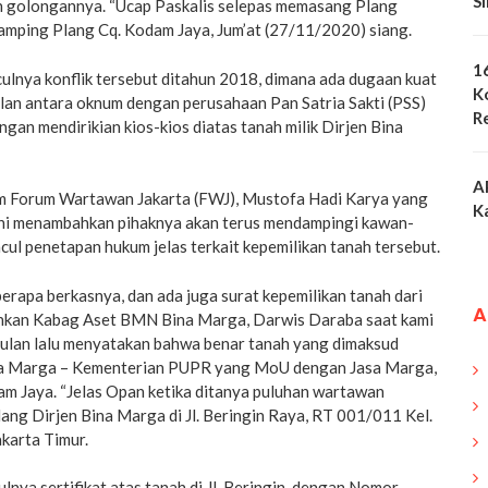
S
n golongannya. “Ucap Paskalis selepas memasang Plang
samping Plang Cq. Kodam Jaya, Jum’at (27/11/2020) siang.
1
ulnya konflik tersebut ditahun 2018, dimana ada dugaan kuat
K
an antara oknum dengan perusahaan Pan Satria Sakti (PSS)
R
ngan mendirikian kios-kios diatas tanah milik Dirjen Bina
A
 Forum Wartawan Jakarta (FWJ), Mustofa Hadi Karya yang
K
ini menambahkan pihaknya akan terus mendampingi kawan-
l penetapan hukum jelas terkait kepemilikan tanah tersebut.
rapa berkasnya, dan ada juga surat kepemilikan tanah dari
A
ahkan Kabag Aset BMN Bina Marga, Darwis Daraba saat kami
 bulan lalu menyatakan bahwa benar tanah yang dimaksud
ina Marga – Kementerian PUPR yang MoU dengan Jasa Marga,
m Jaya. “Jelas Opan ketika ditanya puluhan wartawan
ang Dirjen Bina Marga di Jl. Beringin Raya, RT 001/011 Kel.
karta Timur.
nya sertifikat atas tanah di Jl. Beringin, dengan Nomor