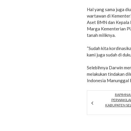
Hal yang sama juga diu
wartawan di Kementeri
Aset BMN dan Kepala B
Marga Kementerian PU
tanah miliknya.
“Sudah kita kordinasi
kami juga sudah di du
Selebihnya Darwin mem
melakukan tindakan dil
Indonesia Manunggal 
RAPIMNAS
PERWAKILA
KABUPATEN SE