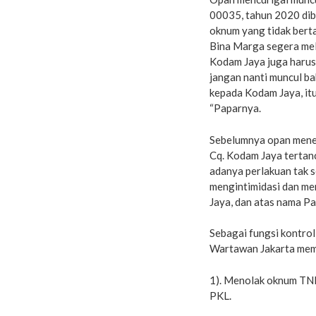
00035, tahun 2020 dib
oknum yang tidak bert
Bina Marga segera mela
Kodam Jaya juga harus
jangan nanti muncul ba
kepada Kodam Jaya, it
“Paparnya.
Sebelumnya opan mene
Cq. Kodam Jaya tertanc
adanya perlakuan tak 
mengintimidasi dan m
Jaya, dan atas nama P
Sebagai fungsi kontro
Wartawan Jakarta memil
1). Menolak oknum TNI
PKL.