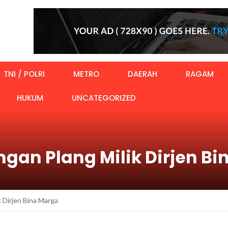
TNI / POLRI
METRO
DAERAH
RAGAM
HUKUM
UNCATEGORIZED
an Plang Milik Dirjen Bi
 Dirjen Bina Marga