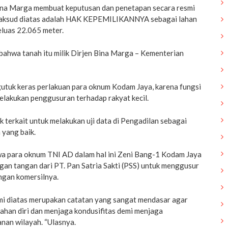
ina Marga membuat keputusan dan penetapan secara resmi
imaksud diatas adalah HAK KEPEMILIKANNYA sebagai lahan
eluas 22.065 meter.
hwa tanah itu milik Dirjen Bina Marga – Kementerian
gutuk keras perlakuan para oknum Kodam Jaya, karena fungsi
elakukan penggusuran terhadap rakyat kecil.
k terkait untuk melakukan uji data di Pengadilan sebagai
 yang baik.
a para oknum TNI AD dalam hal ini Zeni Bang-1 Kodam Jaya
gan tangan dari PT. Pan Satria Sakti (PSS) untuk menggusur
ngan komersilnya.
mi diatas merupakan catatan yang sangat mendasar agar
ahan diri dan menjaga kondusifitas demi menjaga
an wilayah. “Ulasnya.