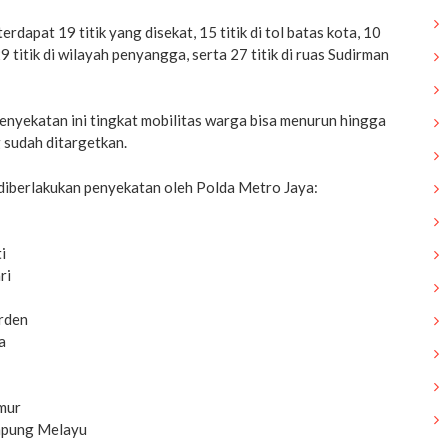
erdapat 19 titik yang disekat, 15 titik di tol batas kota, 10
 29 titik di wilayah penyangga, serta 27 titik di ruas Sudirman
enyekatan ini tingkat mobilitas warga bisa menurun hingga
 sudah ditargetkan.
 diberlakukan penyekatan oleh Polda Metro Jaya:
i
ri
arden
a
imur
ampung Melayu