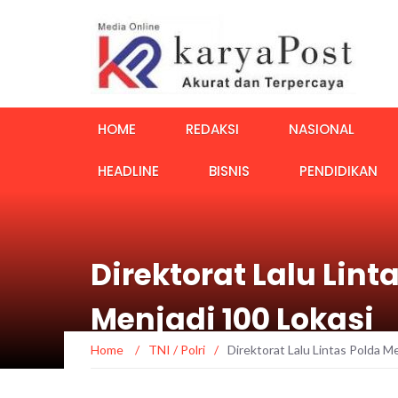
HOME
REDAKSI
NASIONAL
HEADLINE
BISNIS
PENDIDIKAN
Direktorat Lalu Lin
Menjadi 100 Lokasi
Home
/
TNI / Polri
/
Direktorat Lalu Lintas Polda 