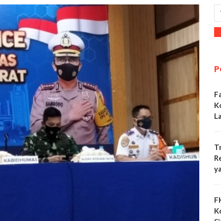
P
F
K
L
T
R
y
F
K