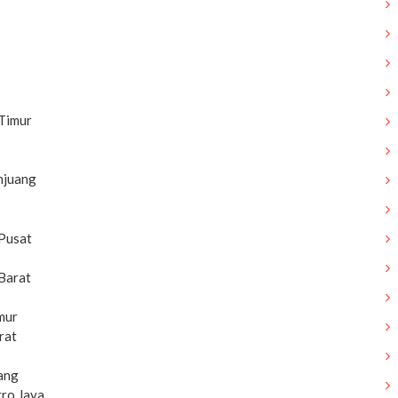
Timur
njuang
 Pusat
Barat
mur
rat
rang
tro Jaya