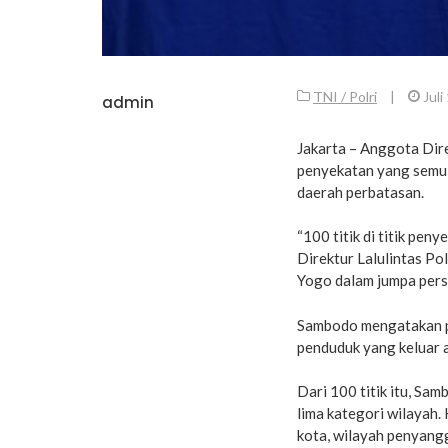
TNI / Polri
|
Juli
admin
Jakarta – Anggota Dir
penyekatan yang semula
daerah perbatasan.
“100 titik di titik pen
Direktur Lalulintas P
Yogo dalam jumpa pers
Sambodo mengatakan pe
penduduk yang keluar 
Dari 100 titik itu, Sa
lima kategori wilayah. 
kota, wilayah penyangg