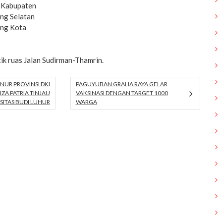
i Kabupaten
ang Selatan
ang Kota
tik ruas Jalan Sudirman-Thamrin.
NUR PROVINSI DKI
PAGUYUBAN GRAHA RAYA GELAR
ZA PATRIA TINJAU
VAKSINASI DENGAN TARGET 1000
RSITAS BUDI LUHUR
WARGA