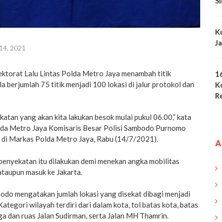
S
K
J
 14, 2021
ektorat Lalu Lintas Polda Metro Jaya menambah titik
1
 berjumlah 75 titik menjadi 100 lokasi di jalur protokol dan
K
R
yekatan yang akan kita lakukan besok mulai pukul 06.00,” kata
olda Metro Jaya Komisaris Besar Polisi Sambodo Purnomo
 di Markas Polda Metro Jaya, Rabu (14/7/2021).
A
nyekatan itu dilakukan demi menekan angka mobilitas
ataupun masuk ke Jakarta.
mbodo mengatakan jumlah lokasi yang disekat dibagi menjadi
Kategori wilayah terdiri dari dalam kota, tol batas kota, batas
a dan ruas Jalan Sudirman, serta Jalan MH Thamrin.