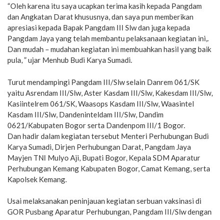
“Oleh karena itu saya ucapkan terima kasih kepada Pangdam
dan Angkatan Darat khususnya, dan saya pun memberikan
apresiasi kepada Bapak Pangdam III Slw dan juga kepada
Pangdam Jaya yang telah membantu pelaksanaan kegiatan ini,.
Dan mudah – mudahan kegiatan ini membuahkan hasil yang baik
pula, ” ujar Menhub Budi Karya Sumadi.
Turut mendampingi Pangdam III/Slw selain Danrem 061/SK
yaitu Asrendam III/Slw, Aster Kasdam III/Slw, Kakesdam III/Slw,
Kasiintelrem 061/SK, Waasops Kasdam III/Slw, Waasintel
Kasdam III/Slw, Dandeninteldam III/Slw, Dandim
0621/Kabupaten Bogor serta Dandenpom III/1 Bogor.
Dan hadir dalam kegiatan tersebut Menteri Perhubungan Budi
Karya Sumadi, Dirjen Perhubungan Darat, Pangdam Jaya
Mayjen TNI Mulyo Aji, Bupati Bogor, Kepala SDM Aparatur
Perhubungan Kemang Kabupaten Bogor, Camat Kemang, serta
Kapolsek Kemang.
Usai melaksanakan peninjauan kegiatan serbuan vaksinasi di
GOR Pusbang Aparatur Perhubungan, Pangdam III/Slw dengan