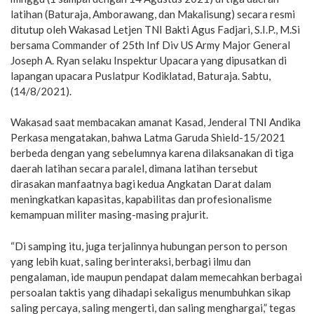
latihan (Baturaja, Amborawang, dan Makalisung) secara resmi
ditutup oleh Wakasad Letjen TNI Bakti Agus Fadjari, S.I.P., M.Si
bersama Commander of 25th Inf Div US Army Major General
Joseph A. Ryan selaku Inspektur Upacara yang dipusatkan di
lapangan upacara Puslatpur Kodiklatad, Baturaja. Sabtu,
(14/8/2021).
Wakasad saat membacakan amanat Kasad, Jenderal TNI Andika
Perkasa mengatakan, bahwa Latma Garuda Shield-15/2021
berbeda dengan yang sebelumnya karena dilaksanakan di tiga
daerah latihan secara paralel, dimana latihan tersebut
dirasakan manfaatnya bagi kedua Angkatan Darat dalam
meningkatkan kapasitas, kapabilitas dan profesionalisme
kemampuan militer masing-masing prajurit.
“Di samping itu, juga terjalinnya hubungan person to person
yang lebih kuat, saling berinteraksi, berbagi ilmu dan
pengalaman, ide maupun pendapat dalam memecahkan berbagai
persoalan taktis yang dihadapi sekaligus menumbuhkan sikap
saling percaya, saling mengerti, dan saling menghargai,” tegas