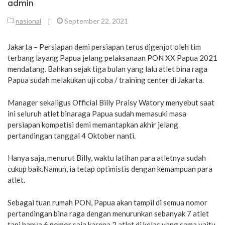
admin
nasional
|
September 22, 2021
Jakarta – Persiapan demi persiapan terus digenjot oleh tim
terbang layang Papua jelang pelaksanaan PON XX Papua 2021
mendatang. Bahkan sejak tiga bulan yang lalu atlet bina raga
Papua sudah melakukan uji coba / training center di Jakarta.
Manager sekaligus Official Billy Praisy Watory menyebut saat
ini seluruh atlet binaraga Papua sudah memasuki masa
persiapan kompetisi demi memantapkan akhir jelang
pertandingan tanggal 4 Oktober nanti.
Hanya saja, menurut Billy, waktu latihan para atletnya sudah
cukup baik.Namun, ia tetap optimistis dengan kemampuan para
atlet.
Sebagai tuan rumah PON, Papua akan tampil di semua nomor
pertandingan bina raga dengan menurunkan sebanyak 7 atlet
tapi hanya 6 nomor saja karena 2 atlet di kelas yang sama yaitu