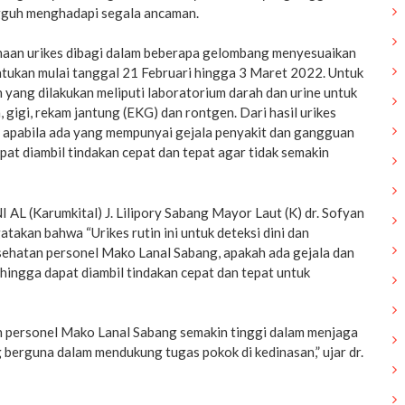
ngguh menghadapi segala ancaman.
naan urikes dibagi dalam beberapa gelombang menyesuaikan
ntukan mulai tanggal 21 Februari hingga 3 Maret 2022. Untuk
yang dilakukan meliputi laboratorium darah dan urine untuk
 gigi, rekam jantung (EKG) dan rontgen. Dari hasil urikes
ui apabila ada yang mempunyai gejala penyakit dan gangguan
at diambil tindakan cepat dan tepat agar tidak semakin
 AL (Karumkital) J. Lilipory Sabang Mayor Laut (K) dr. Sofyan
ngatakan bahwa “Urikes rutin ini untuk deteksi dini dan
sehatan personel Mako Lanal Sabang, apakah ada gejala dan
ingga dapat diambil tindakan cepat dan tepat untuk
 personel Mako Lanal Sabang semakin tinggi dalam menjaga
 berguna dalam mendukung tugas pokok di kedinasan,” ujar dr.