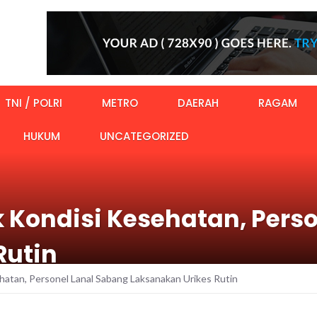
TNI / POLRI
METRO
DAERAH
RAGAM
HUKUM
UNCATEGORIZED
k Kondisi Kesehatan, Pers
Rutin
hatan, Personel Lanal Sabang Laksanakan Urikes Rutin