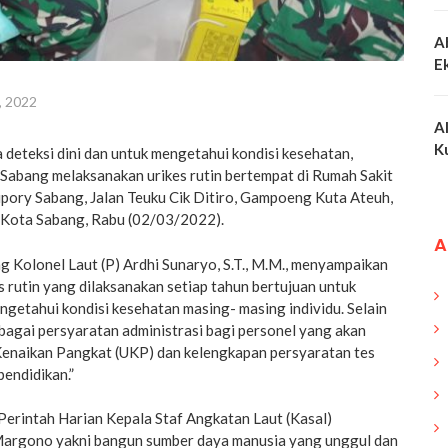
A
E
, 2022
A
K
deteksi dini dan untuk mengetahui kondisi kesehatan,
 Sabang melaksanakan urikes rutin bertempat di Rumah Sakit
ilipory Sabang, Jalan Teuku Cik Ditiro, Gampoeng Kuta Ateuh,
 Kota Sabang, Rabu (02/03/2022).
A
 Kolonel Laut (P) Ardhi Sunaryo, S.T., M.M., menyampaikan
 rutin yang dilaksanakan setiap tahun bertujuan untuk
ngetahui kondisi kesehatan masing- masing individu. Selain
sebagai persyaratan administrasi bagi personel yang akan
enaikan Pangkat (UKP) dan kelengkapan persyaratan tes
endidikan.”
 Perintah Harian Kepala Staf Angkatan Laut (Kasal)
argono yakni bangun sumber daya manusia yang unggul dan