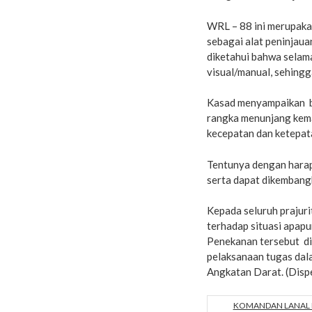
WRL – 88 ini merupaka
sebagai alat peninjaua
diketahui bahwa selama
visual/manual, sehing
Kasad menyampaikan ba
rangka menunjang kema
kecepatan dan ketepat
Tentunya dengan harapan
serta dapat dikembangk
Kepada seluruh prajuri
terhadap situasi apap
Penekanan tersebut di
pelaksanaan tugas dal
Angkatan Darat. (Disp
KOMANDAN LANAL B