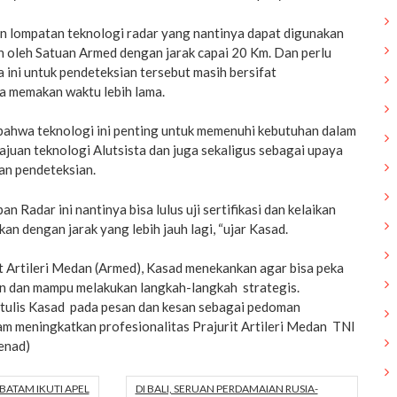
n lompatan teknologi radar yang nantinya dapat digunakan
n oleh Satuan Armed dengan jarak capai 20 Km. Dan perlu
 ini untuk pendeteksian tersebut masih bersifat
ga memakan waktu lebih lama.
hwa teknologi ini penting untuk memenuhi kebutuhan dalam
juan teknologi Alutsista dan juga sekaligus sebagai upaya
an pendeteksian.
 Radar ini nantinya bisa lulus uji sertifikasi dan kelaikan
an dengan jarak yang lebih jauh lagi, “ujar Kasad.
t Artileri Medan (Armed), Kasad menekankan agar bisa peka
un dan mampu melakukan langkah-langkah strategis.
tulis Kasad pada pesan dan kesan sebagai pedoman
am meningkatkan profesionalitas Prajurit Artileri Medan TNI
enad)
ATAM IKUTI APEL
DI BALI, SERUAN PERDAMAIAN RUSIA-