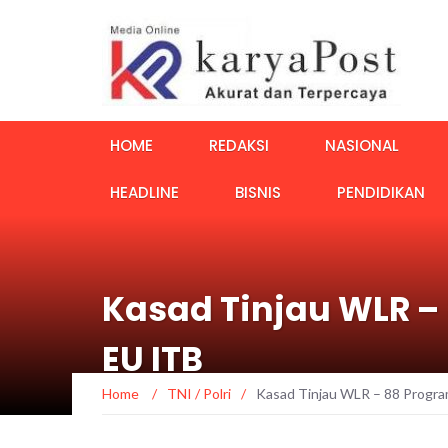
HOME
REDAKSI
NASIONAL
HEADLINE
BISNIS
PENDIDIKAN
Kasad Tinjau WLR –
EU ITB
Home
/
TNI / Polri
/
Kasad Tinjau WLR – 88 Progr