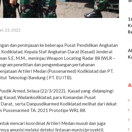
S
1
K
et 23, 2022
R
ngan dan peninjauan ke beberapa Pusat Pendidikan Angkatan
A
 Kodiklatad, Kepala Staf Angkatan Darat (Kasad) Jenderal
K
an S.E, M.M., meninjau Weapon Locating Radar 88 (WLR –
rogram penelitian dan pengembangan pertahanan
senjataan Artileri Medan (Pussenarmed) Kodiklatad dan PT.
itut Teknologi Bandung ( PT. EU ITB).
A
Pusdik Armed, Selasa (22/3/2022), Kasad yang didampingi
g Kasad, Wadankodiklatad, para Komandan Pusat
Darat, serta Danpusdikarmed Kodiklatad melihat dari dekat
an Pussenarmed TA. 2021 Prototipe WRL 88.
untuk mencari koordinat Artileri Medan musuh dan juga
nya amunisi melalui deteksi lintasan munisi/proyektil.