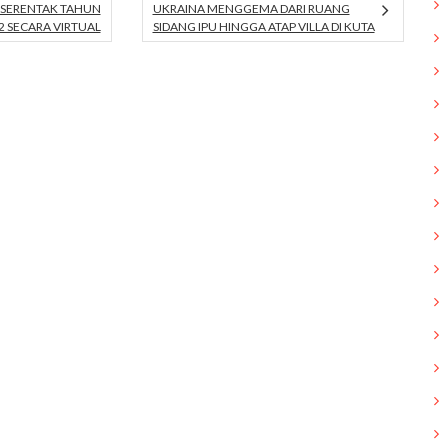
SERENTAK TAHUN
UKRAINA MENGGEMA DARI RUANG
2 SECARA VIRTUAL
SIDANG IPU HINGGA ATAP VILLA DI KUTA