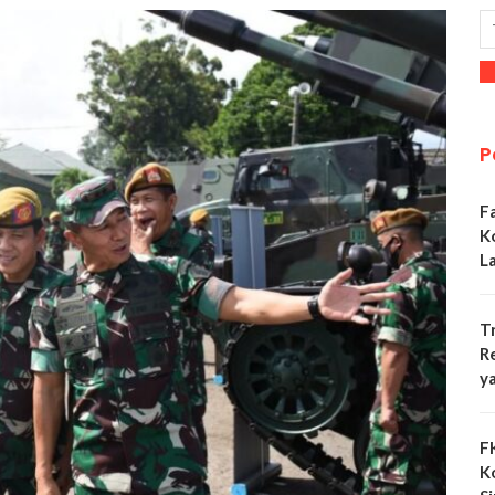
P
F
K
L
T
R
y
F
K