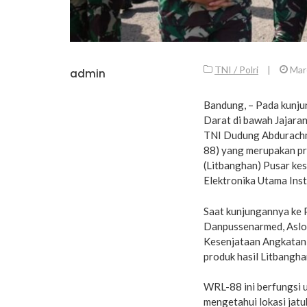
TNI / Polri
|
Mar
admin
Bandung, – Pada kunju
Darat di bawah Jajaran
TNI Dudung Abdurachm
88) yang merupakan p
(Litbanghan) Pusar ke
Elektronika Utama Inst
Saat kunjungannya ke 
Danpussenarmed, Aslo
Kesenjataan Angkatan 
produk hasil Litbangh
WRL-88 ini berfungsi 
mengetahui lokasi jatuh