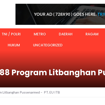
TNI / POLRI
METRO
DAERAH
RAGAM
HUKUM
UNCATEGORIZED
 88 Program Litbanghan 
am Litbanghan Pussenarmed – PT. EU ITB